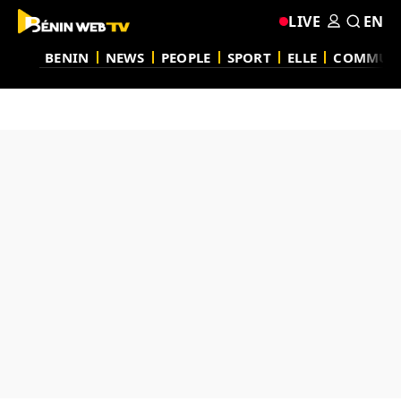
LIVE
EN
BENIN
NEWS
PEOPLE
SPORT
ELLE
COMMUN