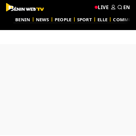
LIVE
EN
BENIN
NEWS
PEOPLE
SPORT
ELLE
COMMUN