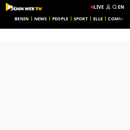
LIVE
EN
BENIN
NEWS
PEOPLE
SPORT
ELLE
COMMUN