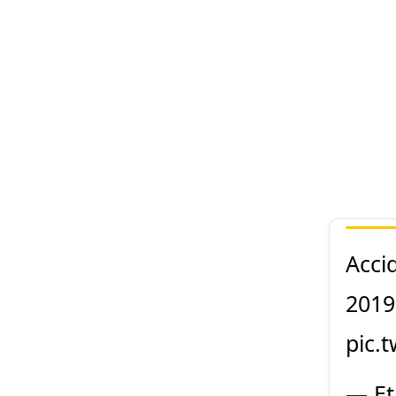
Acci
2019
pic.
— Et