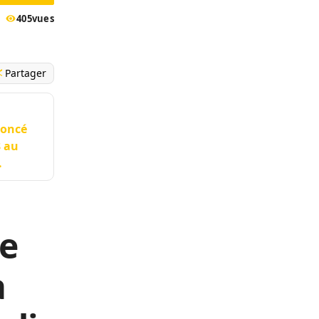
405
vues
Partager
noncé
8 au
.
e
a