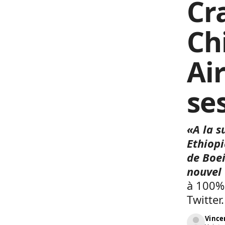
Cr
Ch
Ai
se
«A la s
Ethiopi
de Boei
nouvel
à 100%
Twitter.
Vinc