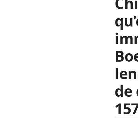
Chi
qu’
imm
Bo
len
de 
157