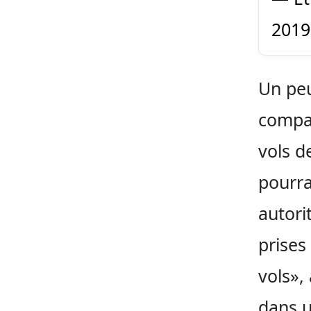
2019
Un peu
compag
vols d
pourra
autori
prises
vols», 
dans 