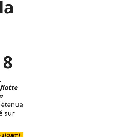
la
 8
,
flotte
à
détenue
é sur
- SÉCURITÉ