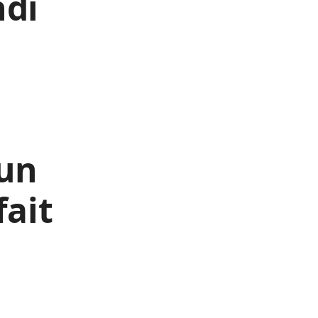
ndi
’un
fait