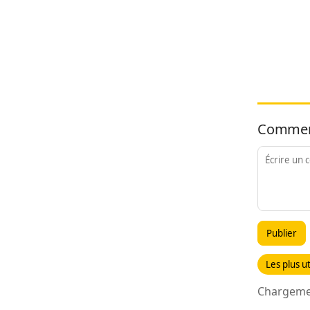
Commen
Publier
Les plus ut
Chargemen