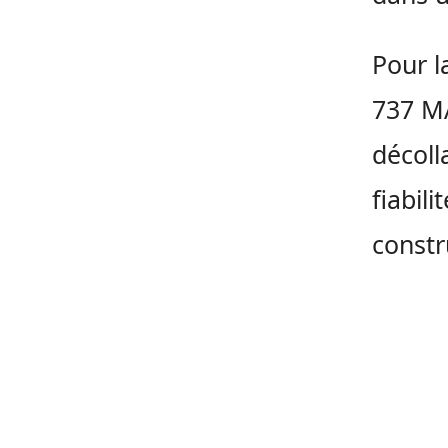
Pour l
737 MA
décoll
fiabili
constr