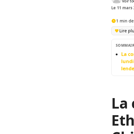
Voir to
Le 11 mars 
1 min de
Lire pl
SOMMAI
La co
lundi
lende
La
Eth