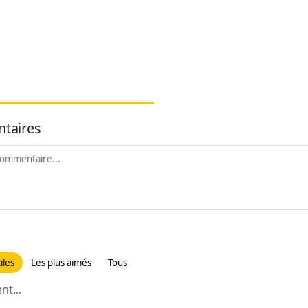
taires
iles
Les plus aimés
Tous
t...