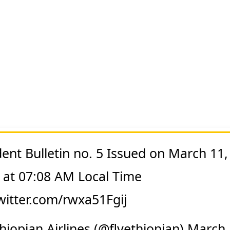
dent Bulletin no. 5 Issued on March 11,
 at 07:08 AM Local Time
twitter.com/rwxa51Fgij
hiopian Airlines (@flyethiopian)
March 