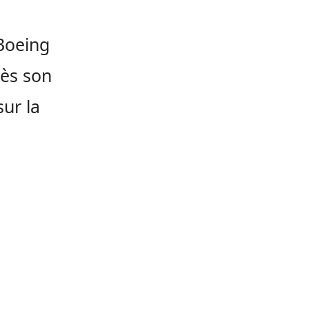
Boeing
rès son
ur la