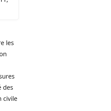
e les
ion
sures
é des
 civile