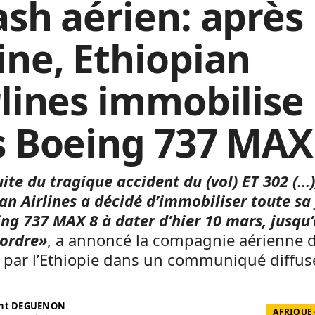
ash aérien: après 
ine, Ethiopian
rlines immobilise
s Boeing 737 MAX
uite du tragique accident du (vol) ET 302 (…)
an Airlines a décidé d’immobiliser toute sa 
ng 737 MAX 8 à dater d’hier 10 mars, jusqu’
 ordre»
, a annoncé la compagnie aérienne 
 par l’Ethiopie dans un communiqué diffus
ent DEGUENON
AFRIQUE 