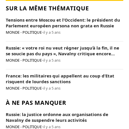
SUR LA MÊME THÉMATIQUE
Tensions entre Moscou et l’Occident: le président du
Parlement européen persona non grata en Russie
MONDE - POLITIQUE
•
il y a 5 ans
Russie: « votre roi nu veut régner jusqu’à la fin, il ne
se soucie pas du pays », Navalny critique encore
Poutine
MONDE - POLITIQUE
•
il y a 5 ans
France: les militaires qui appellent au coup d’Etat
risquent de lourdes sanctions
MONDE - POLITIQUE
•
il y a 5 ans
À NE PAS MANQUER
Russie: la justice ordonne aux organisations de
Navalny de suspendre leurs activités
MONDE - POLITIQUE
•
il y a 5 ans