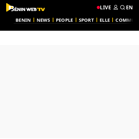
LIVE
EN
BENIN
NEWS
PEOPLE
SPORT
ELLE
COMMUN