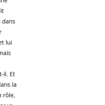
une
it
l dans
r
t lui
mais
il. Et
dans la
 rôle,