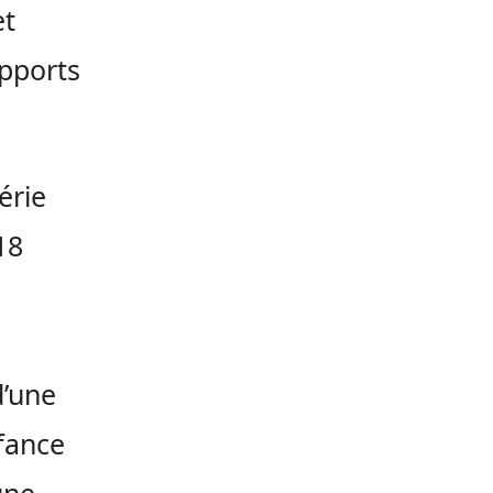
et
apports
érie
18
d’une
fance