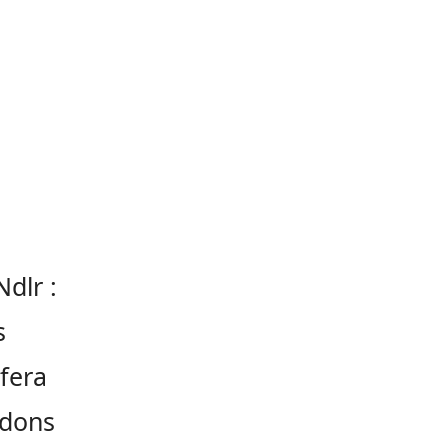
Ndlr :
s
 fera
ndons