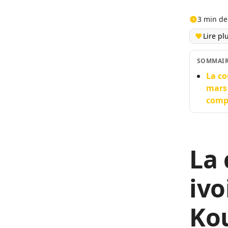
3 min de
Lire pl
SOMMAI
La co
mars 
compa
La
ivo
Ko