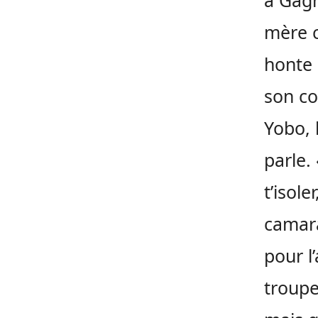
à Gagn
mère c
honte 
son coi
Yobo, 
parle.
t’isole
camarad
pour l
troupe