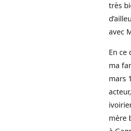
très b
d’aill
avec M
En ce 
ma fam
mars 1
acteur
ivoiri
mère 