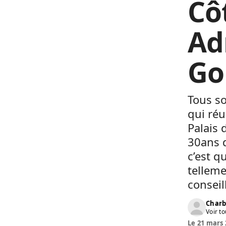
Côt
Ad
Go
Tous s
qui réu
Palais 
30ans d
c’est q
telleme
conseil
Charb
Voir to
Le 21 mars 