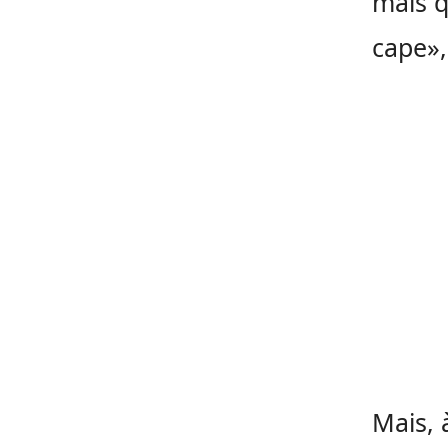
mais q
cape»,
Mais, 