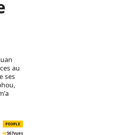
e
ouan
aces au
de ses
ohou,
m’a
PEOPLE
567
vues