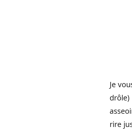
Je vou
drôle)
asseoi
rire j