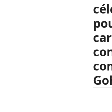
cél
pou
car
con
com
Go