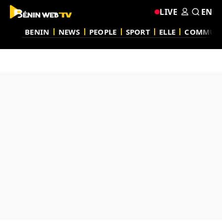
LIVE
EN
BENIN
NEWS
PEOPLE
SPORT
ELLE
COMMUN