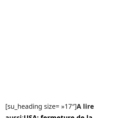
[su_heading size= »17″]
A lire
aussi
:
USA: fermeture de la