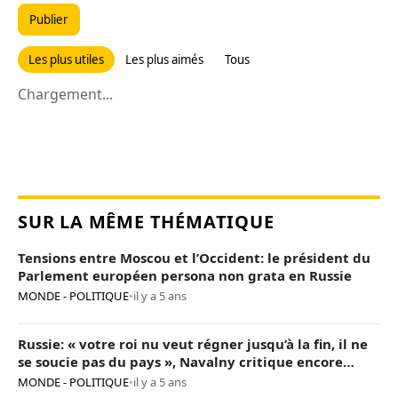
Publier
Les plus utiles
Les plus aimés
Tous
Chargement...
SUR LA MÊME THÉMATIQUE
Tensions entre Moscou et l’Occident: le président du
Parlement européen persona non grata en Russie
MONDE - POLITIQUE
•
il y a 5 ans
Russie: « votre roi nu veut régner jusqu’à la fin, il ne
se soucie pas du pays », Navalny critique encore
Poutine
MONDE - POLITIQUE
•
il y a 5 ans