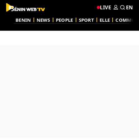
LIVE
EN
BENIN
NEWS
PEOPLE
SPORT
ELLE
COMMUN