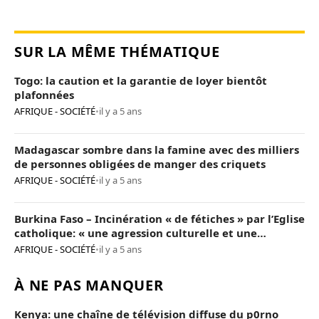
SUR LA MÊME THÉMATIQUE
Togo: la caution et la garantie de loyer bientôt
plafonnées
AFRIQUE - SOCIÉTÉ
•
il y a 5 ans
Madagascar sombre dans la famine avec des milliers
de personnes obligées de manger des criquets
AFRIQUE - SOCIÉTÉ
•
il y a 5 ans
Burkina Faso – Incinération « de fétiches » par l’Eglise
catholique: « une agression culturelle et une
provocation de trop »
AFRIQUE - SOCIÉTÉ
•
il y a 5 ans
À NE PAS MANQUER
Kenya: une chaîne de télévision diffuse du p0rno