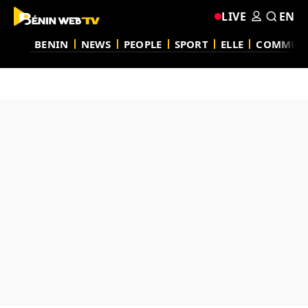
LIVE
EN
BENIN
NEWS
PEOPLE
SPORT
ELLE
COMMUN