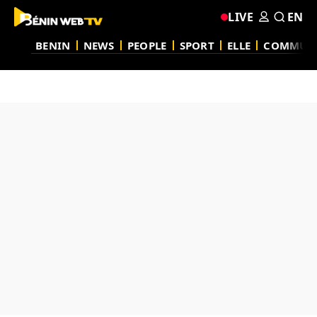
LIVE
EN
BENIN
NEWS
PEOPLE
SPORT
ELLE
COMMUN