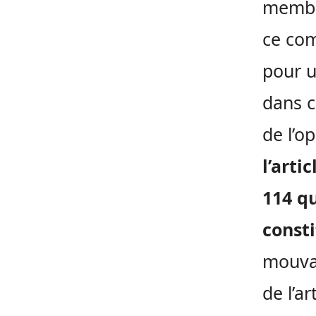
membre
ce com
pour u
dans c
de l’o
l’arti
114 qu
consti
mouva
de l’ar