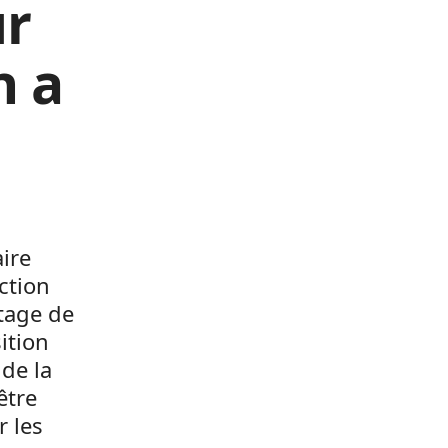
ur
n a
aire
ction
ttage de
ition
de la
être
r les