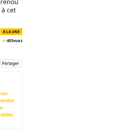
urenou
 à cet
A LA UNE
405
vues
Partager
 sur
rendre
de
udiées