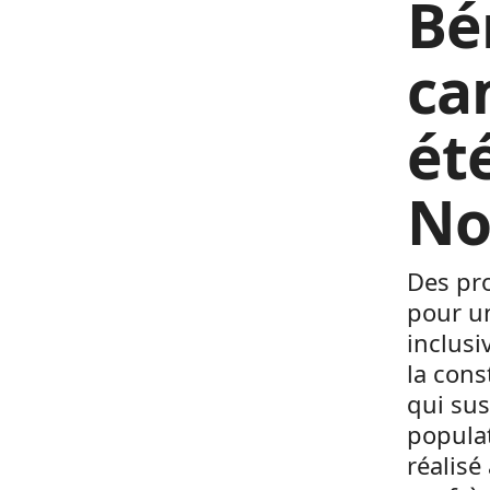
Bén
ca
été
No
Des pro
pour un
inclusi
la cons
qui su
popula
réalisé