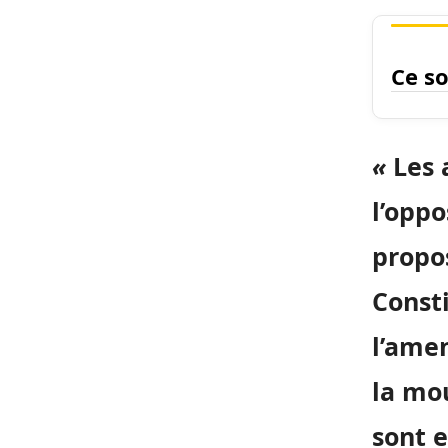
Ce so
«
Les 
l’oppo
propos
Consti
l’ame
la mo
sont e