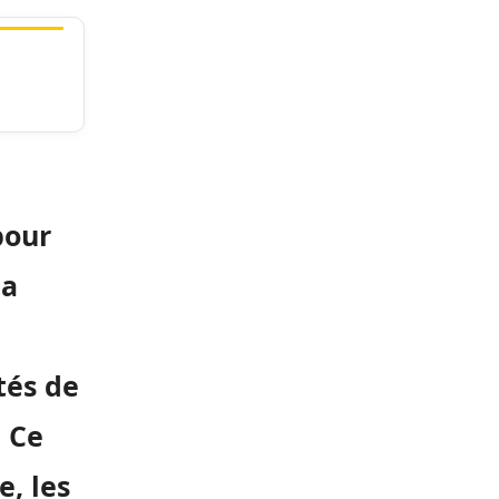
pour
la
tés de
. Ce
e, les