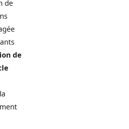
n de
ons
gagée
tants
tion de
cle
la
ement