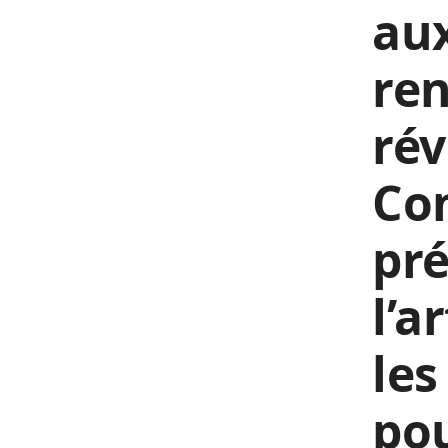
aux
ren
rév
Con
pré
l’a
les
pou