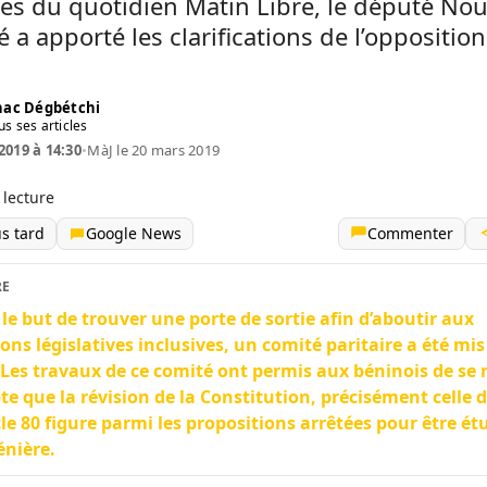
res du quotidien Matin Libre, le député No
 a apporté les clarifications de l’opposition
ac Dégbétchi
us ses articles
2019 à 14:30
•
MàJ le 20 mars 2019
 lecture
us tard
Google News
Commenter
RE
le but de trouver une porte de sortie afin d’aboutir aux
ions législatives inclusives, un comité paritaire a été mis
 Les travaux de ce comité ont permis aux béninois de se 
e que la révision de la Constitution, précisément celle 
icle 80 figure parmi les propositions arrêtées pour être ét
énière.