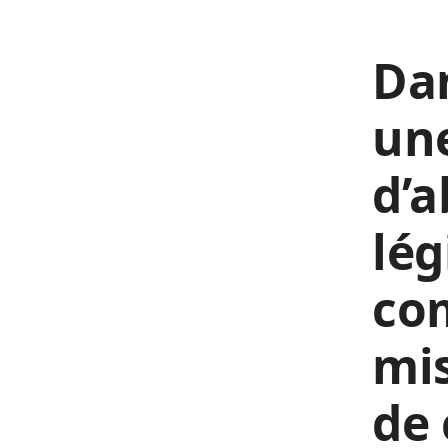
Dan
une
d’a
lég
com
mis
de 