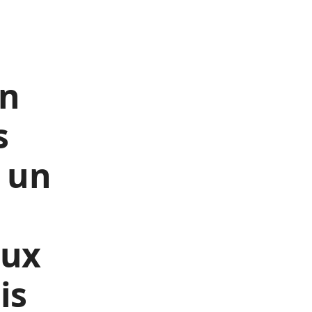
in
s
, un
aux
is