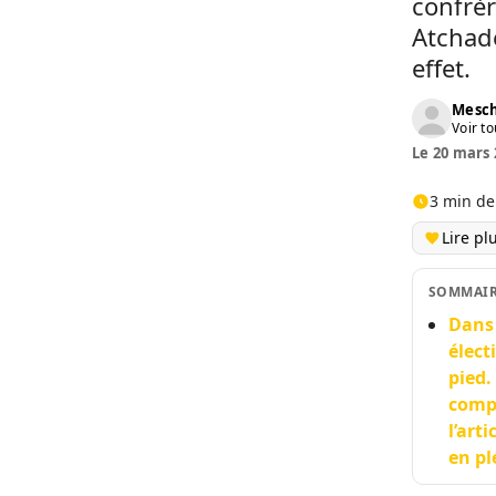
confrè
Atchadé
effet.
Mesch
Voir to
Le 20 mars 
3 min de
Lire pl
SOMMAI
Dans 
élect
pied.
compt
l’art
en pl