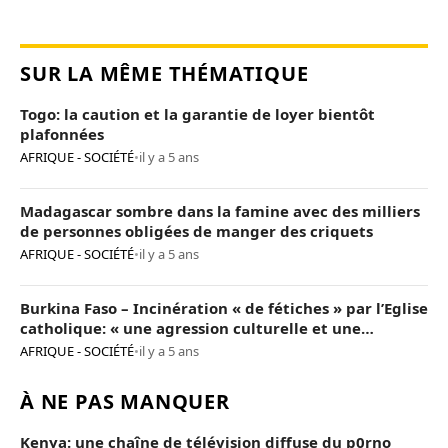
SUR LA MÊME THÉMATIQUE
Togo: la caution et la garantie de loyer bientôt
plafonnées
AFRIQUE - SOCIÉTÉ
•
il y a 5 ans
Madagascar sombre dans la famine avec des milliers
de personnes obligées de manger des criquets
AFRIQUE - SOCIÉTÉ
•
il y a 5 ans
Burkina Faso – Incinération « de fétiches » par l’Eglise
catholique: « une agression culturelle et une
provocation de trop »
AFRIQUE - SOCIÉTÉ
•
il y a 5 ans
À NE PAS MANQUER
Kenya: une chaîne de télévision diffuse du p0rno