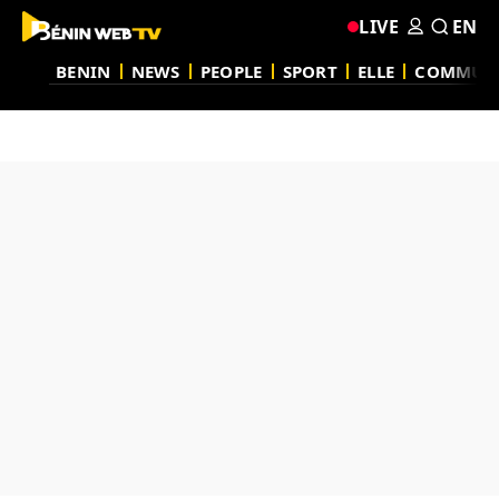
LIVE
EN
BENIN
NEWS
PEOPLE
SPORT
ELLE
COMMUN