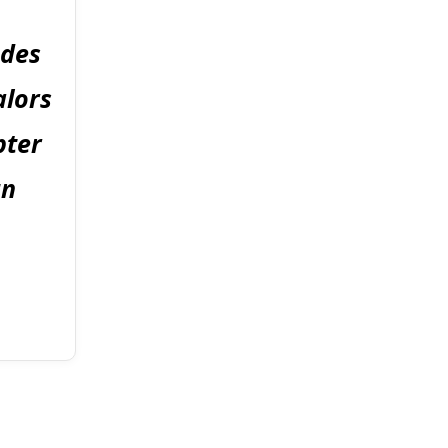
 des
alors
pter
un