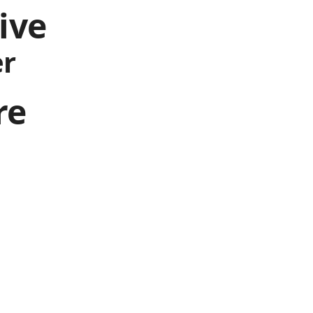
ive
er
re