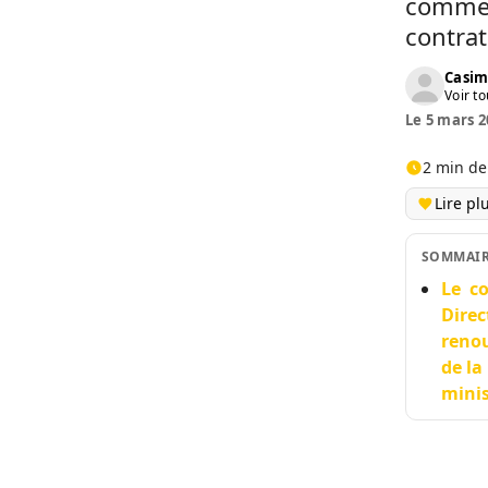
comme c
contrat
Casim
Voir to
Le 5 mars 2
2 min de
Lire pl
SOMMAI
Le co
Direc
renou
de la
minis