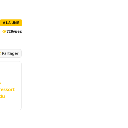
A LA UNE
729
vues
Partager
s
ressort
 du