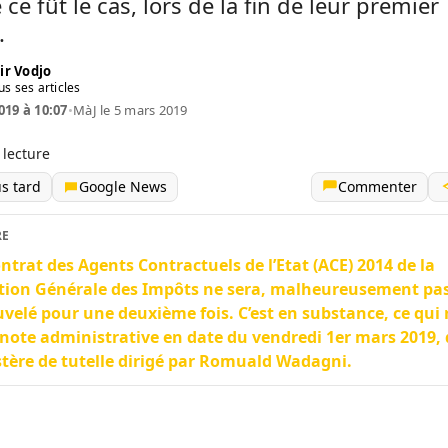
e fût le cas, lors de la fin de leur premier
.
ir Vodjo
us ses articles
019 à 10:07
•
MàJ le 5 mars 2019
 lecture
us tard
Google News
Commenter
RE
ntrat des Agents Contractuels de l’Etat (ACE) 2014 de la
tion Générale des Impôts ne sera, malheureusement pa
velé pour une deuxième fois. C’est en substance, ce qui 
 note administrative en date du vendredi 1er mars 2019,
tère de tutelle dirigé par Romuald Wadagni.