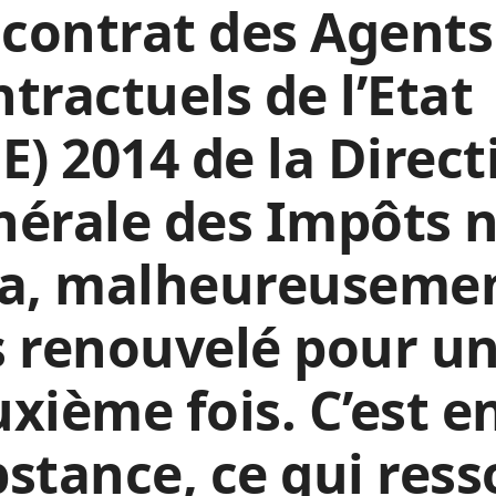
contrat des Agents
tractuels de l’Etat
E) 2014 de la Direct
érale des Impôts 
ra, malheureuseme
 renouvelé pour u
xième fois. C’est e
stance, ce qui ress