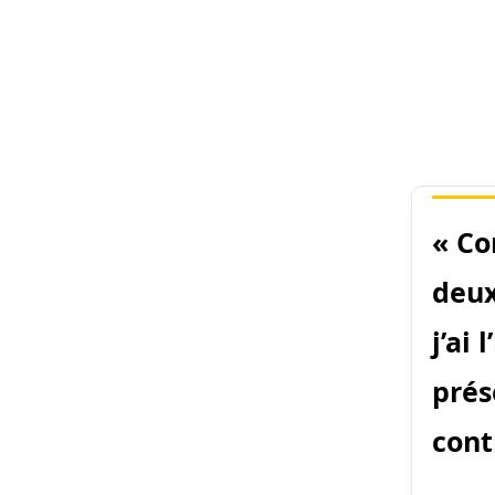
« Co
deux
j’ai
prés
cont