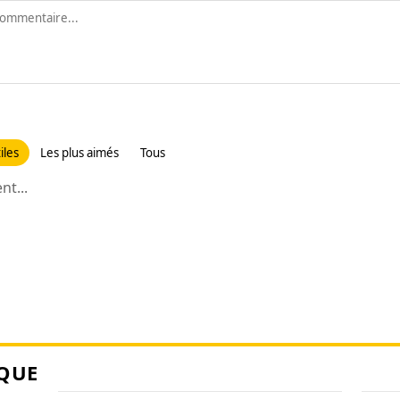
iles
Les plus aimés
Tous
t...
QUE