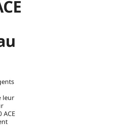
ACE
au
gents
 leur
ur
0 ACE
ent