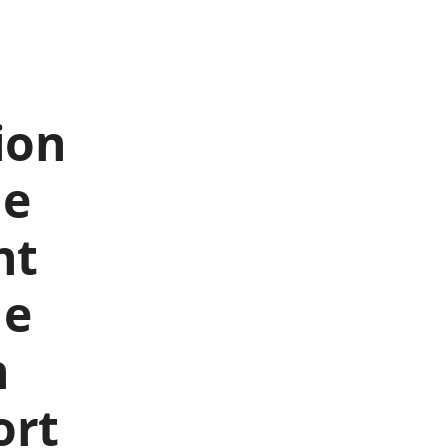
ion
ne
nt
ne
n
ort