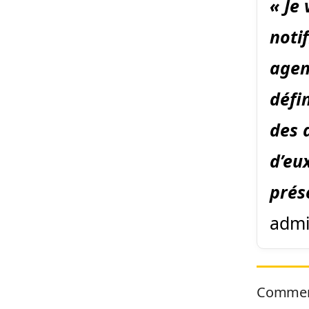
« Je
noti
agen
défi
des 
d’eu
prés
admi
Commen