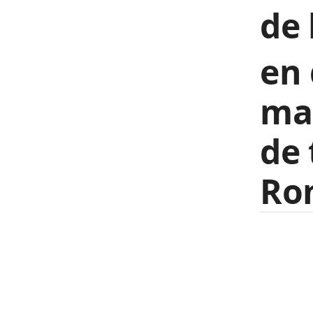
de 
en 
mar
de 
Ro