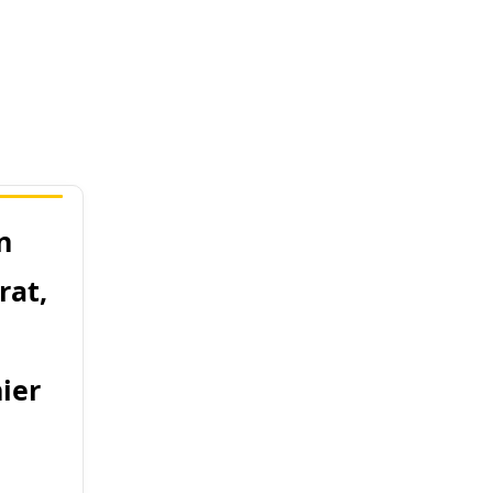
n
rat,
nier