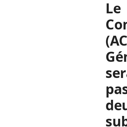
Le 
Con
(AC
Gén
se
pas
deu
sub