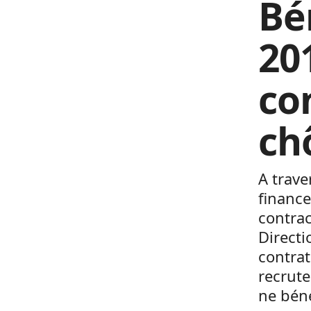
Bé
20
co
ch
A trave
financ
contrac
Directi
contrat
recrute
ne bén