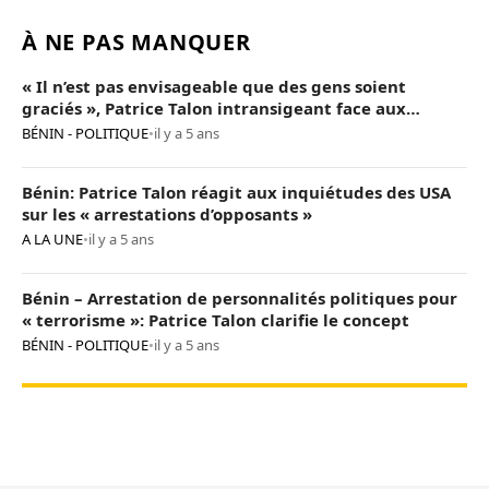
À NE PAS MANQUER
« Il n’est pas envisageable que des gens soient
graciés », Patrice Talon intransigeant face aux
« opposants terroristes »
BÉNIN - POLITIQUE
•
il y a 5 ans
Bénin: Patrice Talon réagit aux inquiétudes des USA
sur les « arrestations d’opposants »
A LA UNE
•
il y a 5 ans
Bénin – Arrestation de personnalités politiques pour
« terrorisme »: Patrice Talon clarifie le concept
BÉNIN - POLITIQUE
•
il y a 5 ans