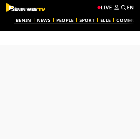
LIVE
EN
BENIN
NEWS
PEOPLE
SPORT
ELLE
COMMUN