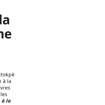
la
ne
Mitokpè
 à la
uvres
les
 à la