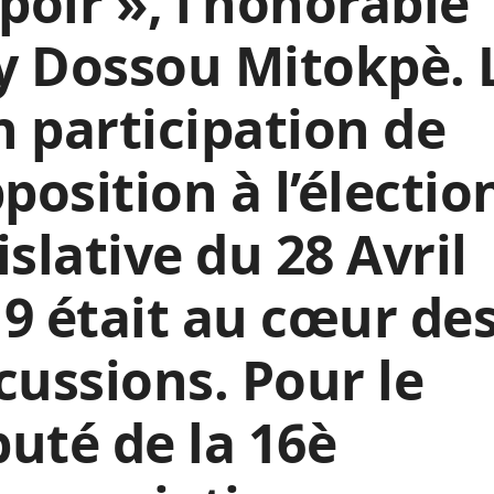
spoir », l’honorable
y Dossou Mitokpè. 
 participation de
pposition à l’électio
islative du 28 Avril
9 était au cœur de
cussions. Pour le
uté de la 16è