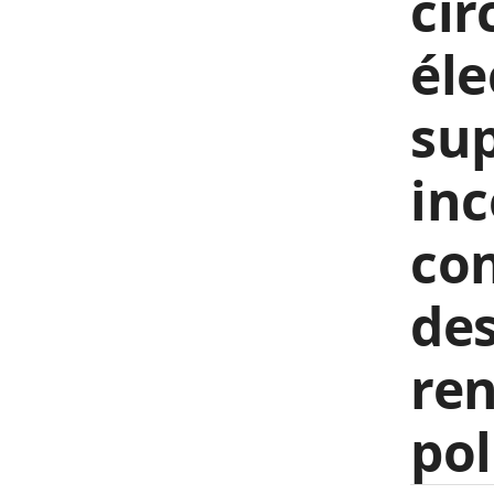
cir
éle
sup
in
con
des
ren
pol