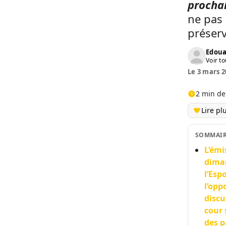
prochai
ne pas 
préser
Edoua
Voir to
Le 3 mars 2
2 min de
Lire pl
SOMMAI
L’émi
diman
l’Esp
l’opp
discu
cour 
des p