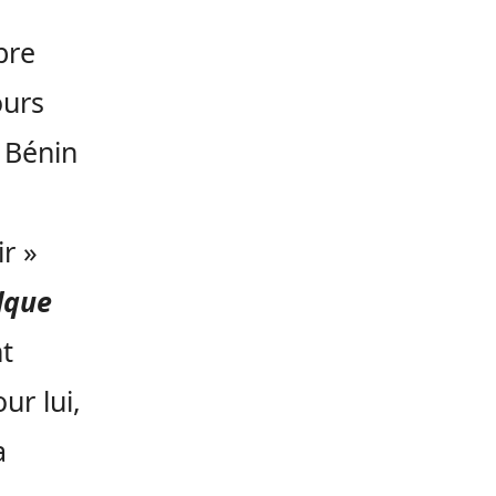
bre
ours
n Bénin
ir »
elque
nt
ur lui,
a