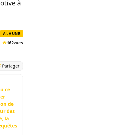
motive à
A LA UNE
162
vues
Partager
çu ce
rer
ion de
œur des
, la
equêtes