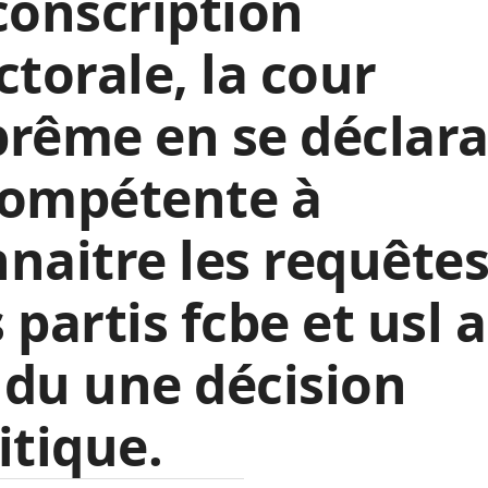
conscription
ctorale, la cour
rême en se déclar
compétente à
naitre les requête
 partis fcbe et usl a
du une décision
itique.