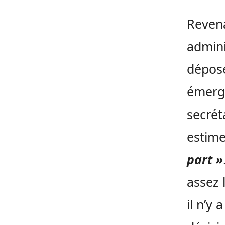
Revena
admini
déposé
émerge
secrét
estime
part »
assez l
il n’y 