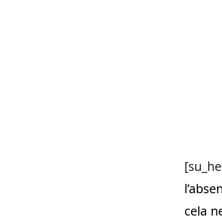
[su_he
l’abse
cela n