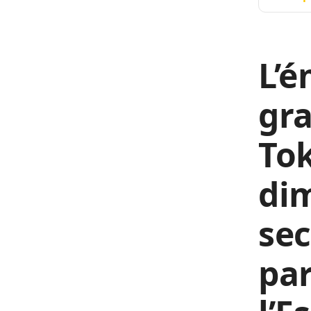
L’é
gra
Tok
dim
sec
par