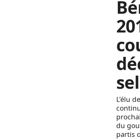
Bé
201
co
dé
se
L’élu d
continu
prochai
du gouv
partis 