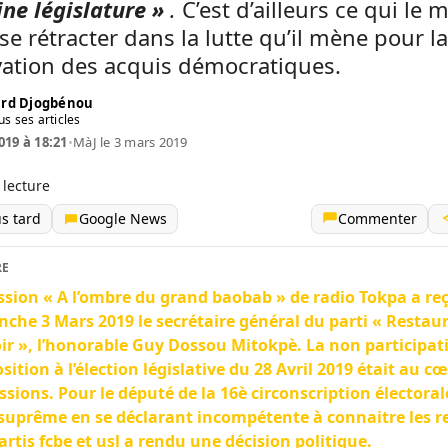
ne législature »
.
C’est d’ailleurs ce qui le 
se rétracter dans la lutte qu’il mène pour la
vation des acquis démocratiques.
rd Djogbénou
us ses articles
019 à 18:21
•
MàJ le 3 mars 2019
 lecture
us tard
Google News
Commenter
RE
ssion « A l’ombre du grand baobab » de radio Tokpa a re
che 3 Mars 2019 le secrétaire général du parti « Restau
oir », l’honorable Guy Dossou Mitokpè. La non participat
osition à l’élection législative du 28 Avril 2019 était au c
ssions. Pour le député de la 16è circonscription électorale
suprême en se déclarant incompétente à connaitre les r
artis fcbe et usl a rendu une décision politique.