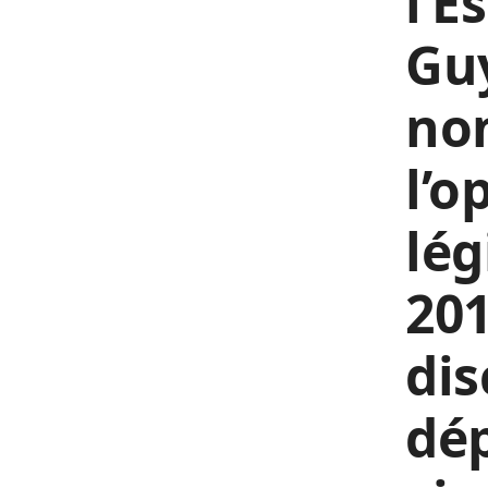
l’E
Gu
non
l’o
lég
201
dis
dép