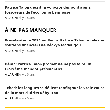
Patrice Talon décrit la voracité des politiciens,
fossoyeurs de l’économie béninoise
A LA UNE
•
il y a 5 ans
À NE PAS MANQUER
Présidentielle 2021 au Bénin: Patrice Talon révèle des
soutiens financiers de Réckya Madougou
A LA UNE
•
il y a 5 ans
Bénin: Patrice Talon promet de ne pas faire un
troisième mandat présidentiel
A LA UNE
•
il y a 5 ans
Tchad: les langues se délient (enfin) sur la vraie cause
de la mort d’Idriss Déby Itno
A LA UNE
•
il y a 5 ans