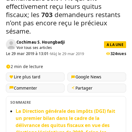
effectivement reçu leurs quitus
fiscaux; les
703
demandeurs restants
n’ont pas encore reçu le précieux
sésame.
Cochimau S. Houngbadji
A LA UNE
Voir tous ses articles
Le 29 mar 2019 à 13:01
•
MàJ le 29 mar 2019
324
vues
2 min de lecture
Lire plus tard
Google News
Commenter
Partager
SOMMAIRE
La Direction générale des impôts (DGI) fait
un premier bilan dans le cadre de la
délivrance des quitus fiscaux en vue des