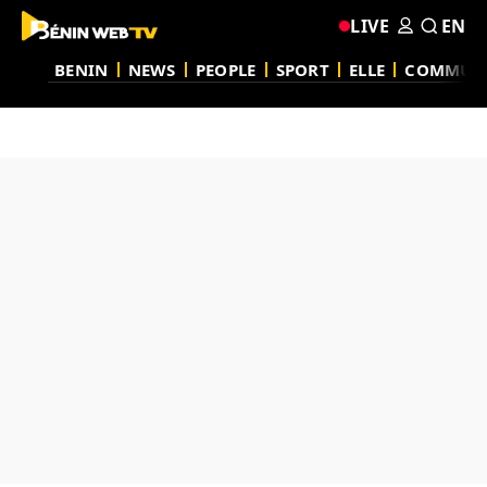
LIVE
EN
BENIN
NEWS
PEOPLE
SPORT
ELLE
COMMUN