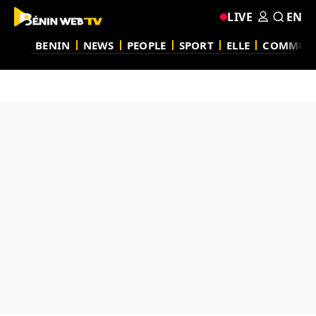
LIVE
EN
BENIN
NEWS
PEOPLE
SPORT
ELLE
COMMUN