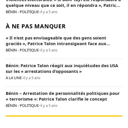
quelque niveau que ce soit, il en répondra », Patrice
Talon
BÉNIN - POLITIQUE
•
il y a 5 ans
À NE PAS MANQUER
« Il n’est pas envisageable que des gens soient
graciés », Patrice Talon intransigeant face aux
« opposants terroristes »
BÉNIN - POLITIQUE
•
il y a 5 ans
Bénin: Patrice Talon réagit aux inquiétudes des USA
sur les « arrestations d’opposants »
A LA UNE
•
il y a 5 ans
Bénin – Arrestation de personnalités politiques pour
« terrorisme »: Patrice Talon clarifie le concept
BÉNIN - POLITIQUE
•
il y a 5 ans