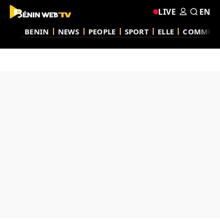
LIVE
EN
BENIN
NEWS
PEOPLE
SPORT
ELLE
COMMUN