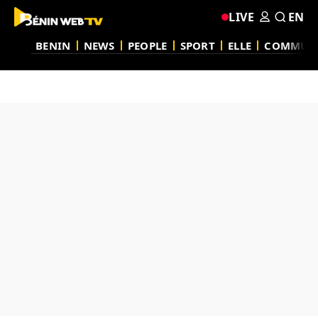
LIVE
EN
BENIN
NEWS
PEOPLE
SPORT
ELLE
COMMUN