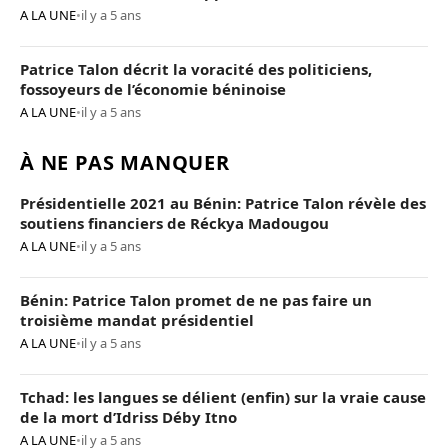
A LA UNE
•
il y a 5 ans
Patrice Talon décrit la voracité des politiciens,
fossoyeurs de l’économie béninoise
A LA UNE
•
il y a 5 ans
À NE PAS MANQUER
Présidentielle 2021 au Bénin: Patrice Talon révèle des
soutiens financiers de Réckya Madougou
A LA UNE
•
il y a 5 ans
Bénin: Patrice Talon promet de ne pas faire un
troisième mandat présidentiel
A LA UNE
•
il y a 5 ans
Tchad: les langues se délient (enfin) sur la vraie cause
de la mort d’Idriss Déby Itno
A LA UNE
•
il y a 5 ans