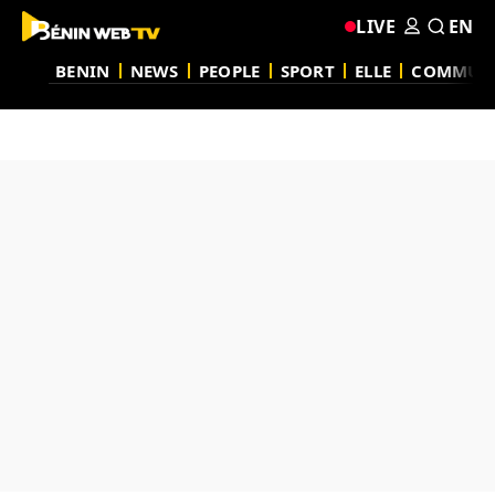
LIVE
EN
BENIN
NEWS
PEOPLE
SPORT
ELLE
COMMUN