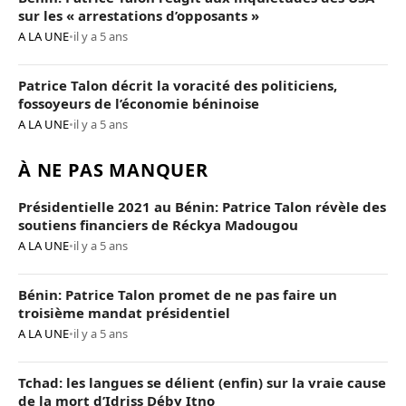
sur les « arrestations d’opposants »
A LA UNE
•
il y a 5 ans
Patrice Talon décrit la voracité des politiciens,
fossoyeurs de l’économie béninoise
A LA UNE
•
il y a 5 ans
À NE PAS MANQUER
Présidentielle 2021 au Bénin: Patrice Talon révèle des
soutiens financiers de Réckya Madougou
A LA UNE
•
il y a 5 ans
Bénin: Patrice Talon promet de ne pas faire un
troisième mandat présidentiel
A LA UNE
•
il y a 5 ans
Tchad: les langues se délient (enfin) sur la vraie cause
de la mort d’Idriss Déby Itno