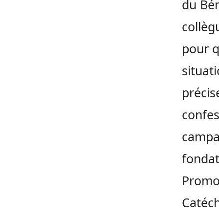
du Bén
collèg
pour q
situat
précis
confes
campa
fondat
Promo
Catéch