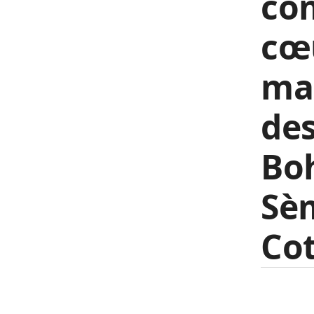
co
cœu
man
de
Boh
Sèm
Co