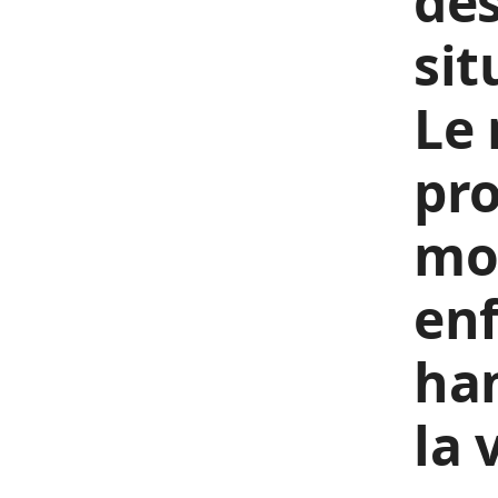
des
sit
Le 
pro
mon
enf
ha
la 