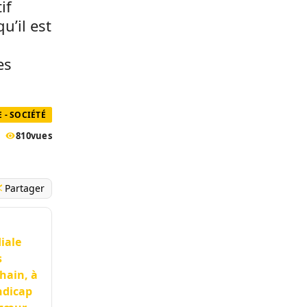
if
u’il est
es
- SOCIÉTÉ
810
vues
Partager
diale
s
hain, à
ndicap