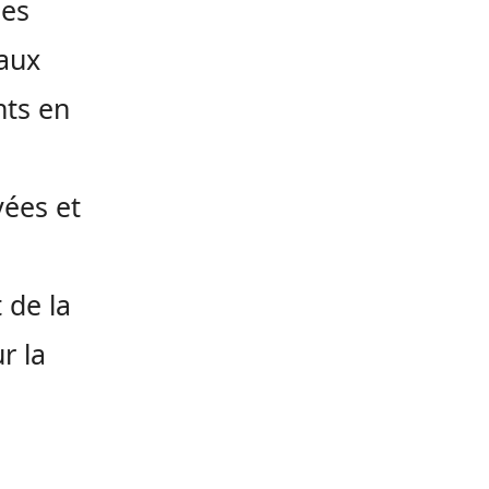
ses
aux
nts en
vées et
 de la
r la