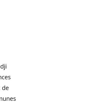
dji
nces
t de
mmunes