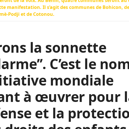
ront de la voix. Au Bénin, quatre communes seront au
tte manifestation. Il s’agit des communes de Bohicon, d
mè-Podji et de Cotonou.
irons la sonnette
larme’’. C’est le no
nitiative mondiale
ant à œuvrer pour 
ense et la protecti