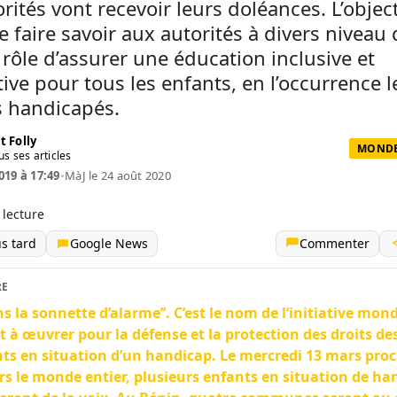
orités vont recevoir leurs doléances. L’object
e faire savoir aux autorités à divers niveau q
 rôle d’assurer une éducation inclusive et
tive pour tous les enfants, en l’occurrence l
s handicapés.
t Folly
MONDE 
us ses articles
019 à 17:49
•
MàJ le 24 août 2020
 lecture
us tard
Google News
Commenter
RE
ons la sonnette d’alarme’’. C’est le nom de l’initiative mon
t à œuvrer pour la défense et la protection des droits de
ts en situation d’un handicap. Le mercredi 13 mars proc
rs le monde entier, plusieurs enfants en situation de ha