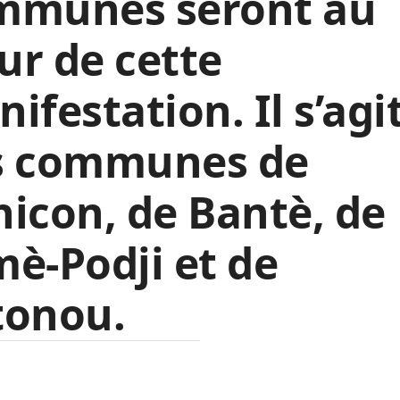
mmunes seront au
r de cette
ifestation. Il s’agi
s communes de
icon, de Bantè, de
è-Podji et de
tonou.