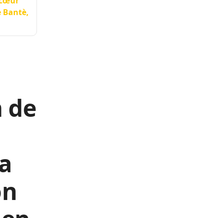
 cœur
e Bantè,
m de
la
on