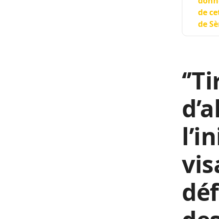
donne
de ce
de Sè
‘’T
d’a
l’i
vis
déf