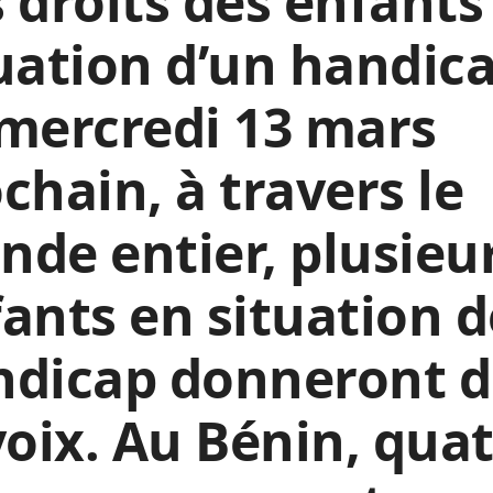
 droits des enfants
uation d’un handica
mercredi 13 mars
chain, à travers le
de entier, plusieu
ants en situation d
ndicap donneront d
voix. Au Bénin, qua