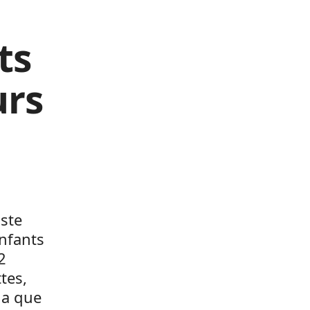
ts
urs
aste
nfants
2
tes,
la que