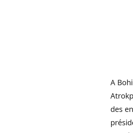
A Bohic
Atrokp
des en
présid