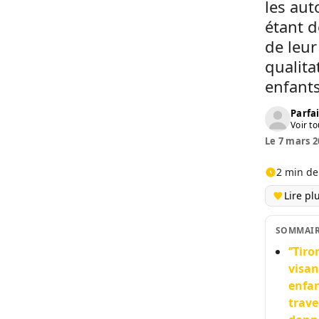
les aut
étant d
de leur
qualita
enfant
Parfai
Voir to
Le 7 mars 2
2 min de
Lire pl
SOMMAI
‘’Tir
visan
enfan
trave