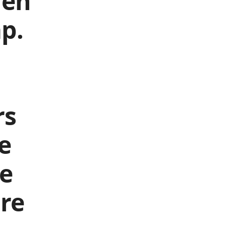
 en
p.
rs
e
e
tre