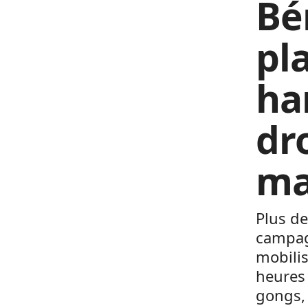
Bé
pl
ha
dr
ma
Plus de
campag
mobilis
heures 
gongs, 