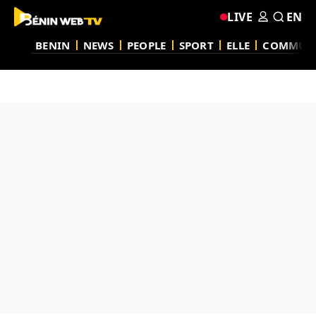
LIVE
EN
BENIN
NEWS
PEOPLE
SPORT
ELLE
COMMUN