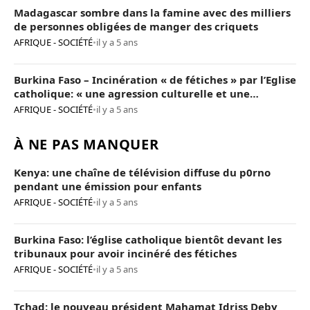
Madagascar sombre dans la famine avec des milliers
de personnes obligées de manger des criquets
AFRIQUE - SOCIÉTÉ
•
il y a 5 ans
Burkina Faso – Incinération « de fétiches » par l’Eglise
catholique: « une agression culturelle et une
provocation de trop »
AFRIQUE - SOCIÉTÉ
•
il y a 5 ans
À NE PAS MANQUER
Kenya: une chaîne de télévision diffuse du p0rno
pendant une émission pour enfants
AFRIQUE - SOCIÉTÉ
•
il y a 5 ans
Burkina Faso: l’église catholique bientôt devant les
tribunaux pour avoir incinéré des fétiches
AFRIQUE - SOCIÉTÉ
•
il y a 5 ans
Tchad: le nouveau président Mahamat Idriss Deby