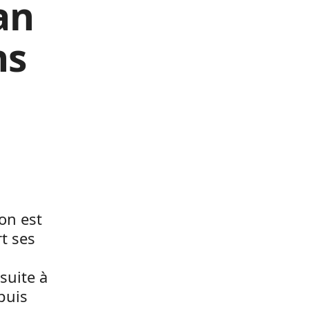
an
ns
on est
t ses
suite à
puis