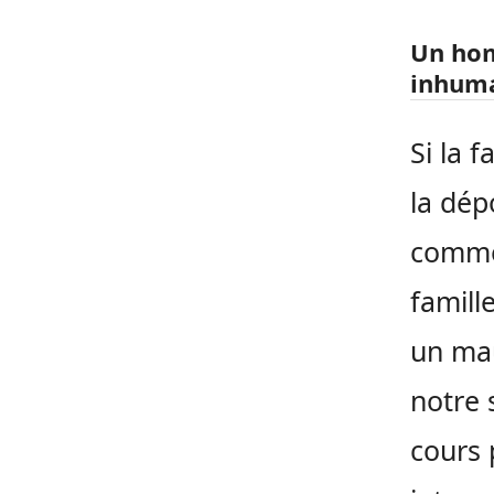
Un hom
inhuma
Si la 
la dép
comme 
famill
un mau
notre 
cours 