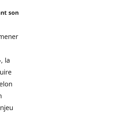
ant son
amener
, la
ruire
elon
n
enjeu