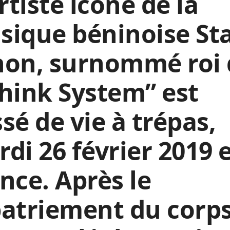
artiste icône de la
sique béninoise St
hon, surnommé roi
hink System” est
sé de vie à trépas,
di 26 février 2019 
nce. Après le
atriement du corps