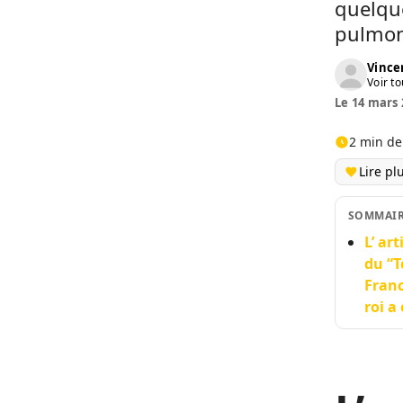
quelque
pulmon
Vinc
Voir to
Le 14 mars 
2 min de
Lire pl
SOMMAI
L’ ar
du “T
Franc
roi a