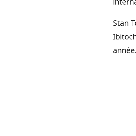
intern
Stan 
Ibitoc
année