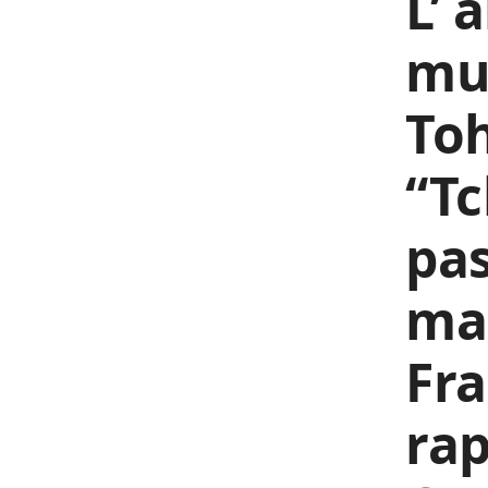
L’ 
mu
To
“Tc
pas
mar
Fra
rap