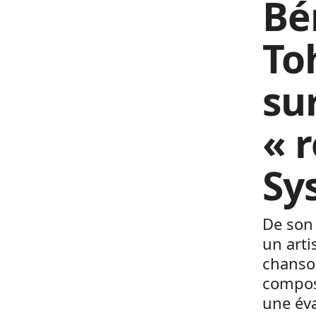
Bé
To
su
« 
Sy
De son 
un arti
chanson
composi
une éva