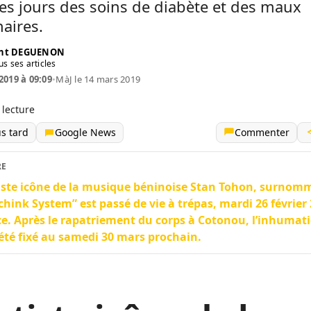
s jours des soins de diabète et des maux
aires.
ent DEGUENON
us ses articles
2019 à 09:09
•
MàJ le 14 mars 2019
 lecture
us tard
Google News
Commenter
RE
tiste icône de la musique béninoise Stan Tohon, surnomm
chink System” est passé de vie à trépas, mardi 26 février
e. Après le rapatriement du corps à Cotonou, l’inhumat
 été fixé au samedi 30 mars prochain.