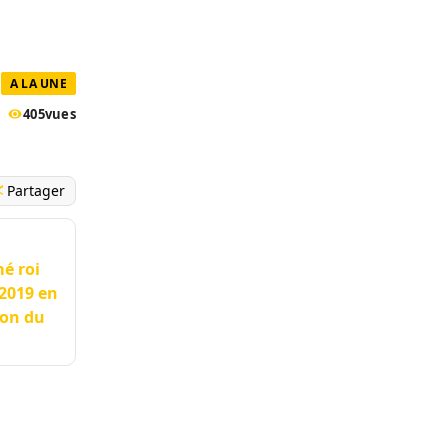
A LA UNE
405
vues
Partager
é roi
 2019 en
ion du