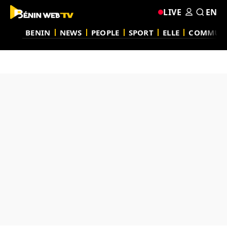
LIVE
EN
BENIN
NEWS
PEOPLE
SPORT
ELLE
COMMUN