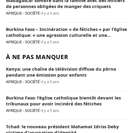
Madagascar sombre dans la famine avec des milliers
de personnes obligées de manger des criquets
AFRIQUE - SOCIÉTÉ
•
il y a 5 ans
Burkina Faso – Incinération « de fétiches » par l’Eglise
catholique: « une agression culturelle et une
provocation de trop »
AFRIQUE - SOCIÉTÉ
•
il y a 5 ans
À NE PAS MANQUER
Kenya: une chaîne de télévision diffuse du p0rno
pendant une émission pour enfants
AFRIQUE - SOCIÉTÉ
•
il y a 5 ans
Burkina Faso: l’église catholique bientôt devant les
tribunaux pour avoir incinéré des fétiches
AFRIQUE - SOCIÉTÉ
•
il y a 5 ans
Tchad: le nouveau président Mahamat Idriss Deby
victime d’usurpation d’identité