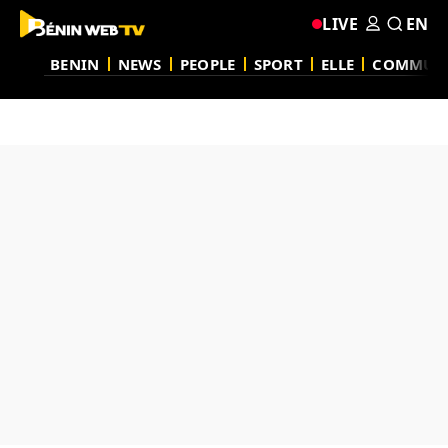
LIVE
EN
BENIN
NEWS
PEOPLE
SPORT
ELLE
COMMUN