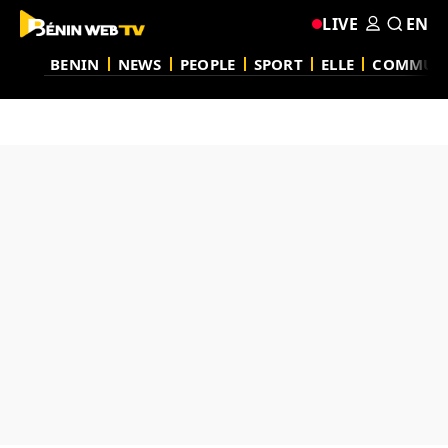
LIVE
EN
BENIN
NEWS
PEOPLE
SPORT
ELLE
COMMUN