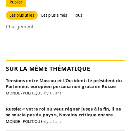
Publier
Les plus utiles
Les plus aimés
Tous
Chargement...
SUR LA MÊME THÉMATIQUE
Tensions entre Moscou et l’Occident: le président du
Parlement européen persona non grata en Russie
MONDE - POLITIQUE
•
il y a 5 ans
Russie: « votre roi nu veut régner jusqu’à la fin, il ne
se soucie pas du pays », Navalny critique encore
Poutine
MONDE - POLITIQUE
•
il y a 5 ans