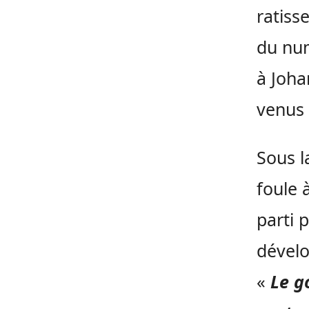
ratiss
du num
à Joha
venus 
Sous l
foule 
parti 
dévelo
«
Le g