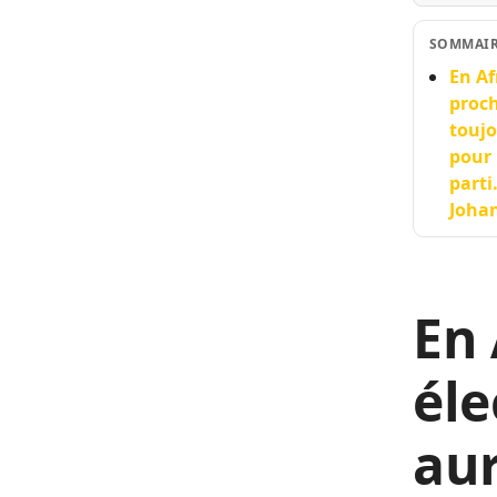
SOMMAI
En Af
proch
toujo
pour 
parti
Johan
En 
éle
aur