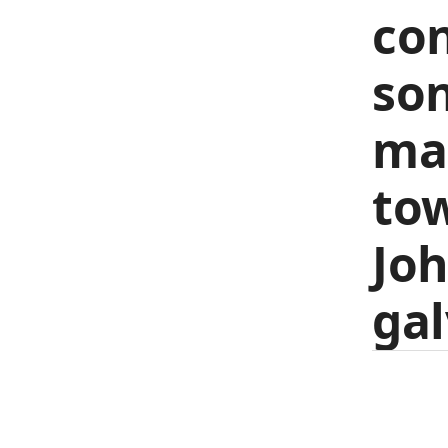
con
son
mar
to
Jo
gal