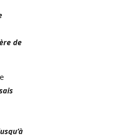
e
ère de
ce
 sais
jusqu’à