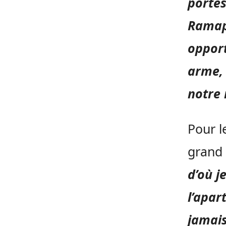
portes
Rama
opport
arme, 
notre 
Pour l
grand 
d’où j
l’apar
jamais