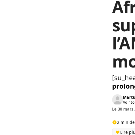
Af
su
l’
mo
[su_hea
prolon
Martu
Voir to
Le 30 mars 
2 min de
Lire pl