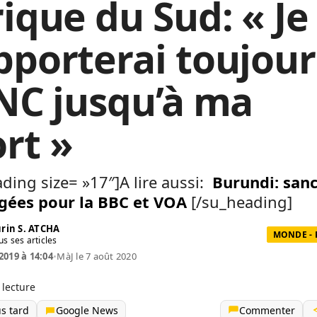
rique du Sud: « Je
pporterai toujour
ANC jusqu’à ma
rt »
ding size= »17″]A lire aussi:
Burundi: san
gées pour la BBC et VOA
[/su_heading]
rin S. ATCHA
MONDE - 
us ses articles
2019 à 14:04
•
MàJ le 7 août 2020
 lecture
us tard
Google News
Commenter