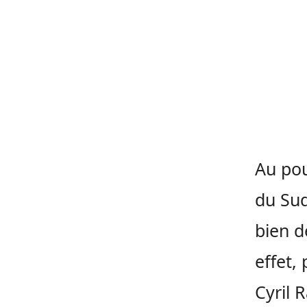
Au pou
du Sud
bien d
effet,
Cyril 