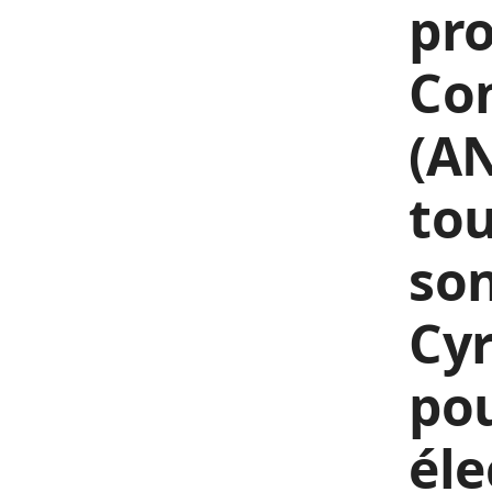
pro
Con
(AN
tou
son
Cyr
po
éle