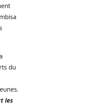
ment
embisa
s
a
rts du
jeunes.
t les