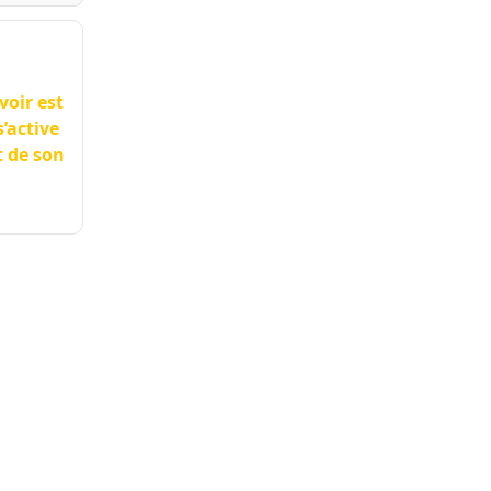
voir est
’active
t de son