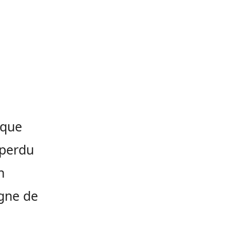
ique
 perdu
n
ègne de