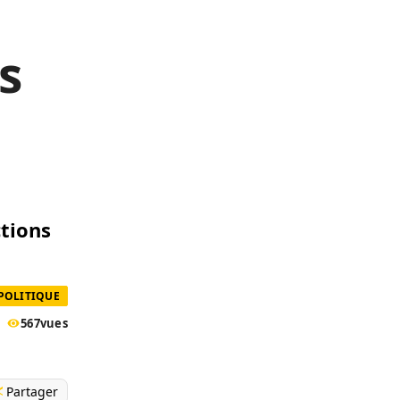
s
ctions
POLITIQUE
567
vues
Partager