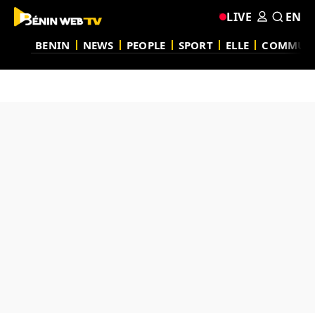
LIVE
EN
BENIN
NEWS
PEOPLE
SPORT
ELLE
COMMUN