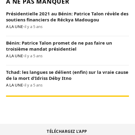
À NE PAS MANQUER
Présidentielle 2021 au Bénin: Patrice Talon révèle des
soutiens financiers de Réckya Madougou
A LA UNE
•
il y a 5 ans
Bénin: Patrice Talon promet de ne pas faire un
troisième mandat présidentiel
A LA UNE
•
il y a 5 ans
Tchad: les langues se délient (enfin) sur la vraie cause
de la mort d’Idriss Déby Itno
A LA UNE
•
il y a 5 ans
TÉLÉCHARGEZ L’APP