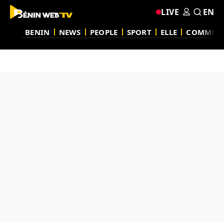
LIVE
EN
BENIN
NEWS
PEOPLE
SPORT
ELLE
COMMUN