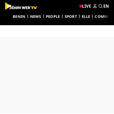
LIVE
EN
BENIN
NEWS
PEOPLE
SPORT
ELLE
COMMUN