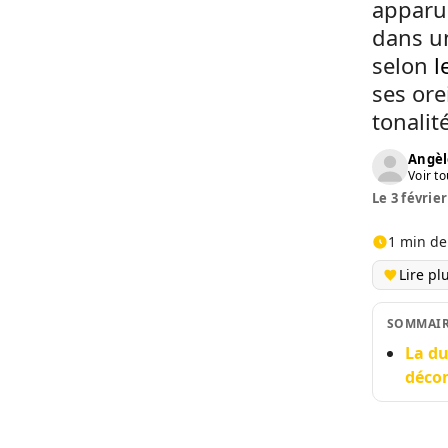
apparue
dans un
selon
l
ses ore
tonalit
Angèl
Voir to
Le 3 février
1 min de
Lire pl
SOMMAI
La du
décon