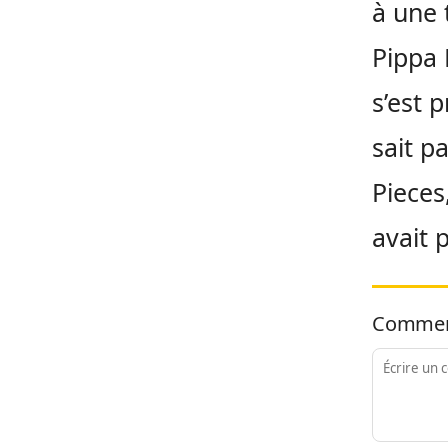
à une 
Pippa 
s’est 
sait pa
Pieces
avait 
Commen