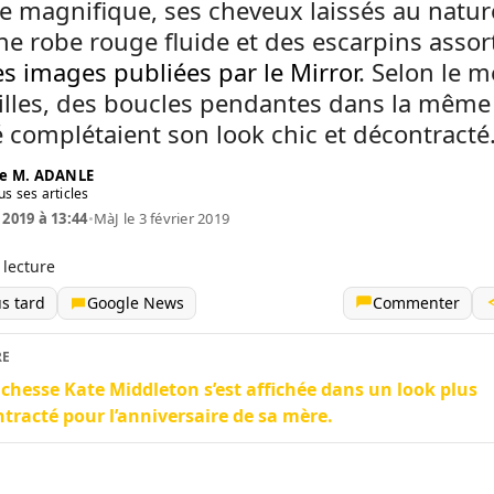
 magnifique, ses cheveux laissés au nature
e robe rouge fluide et des escarpins assor
es images publiées par le Mirror
. Selon le m
illes, des boucles pendantes dans la même
é complétaient son look chic et décontracté
e M. ADANLE
us ses articles
 2019 à 13:44
•
MàJ le 3 février 2019
 lecture
us tard
Google News
Commenter
RE
chesse Kate Middleton s’est affichée dans un look plus
tracté pour l’anniversaire de sa mère.