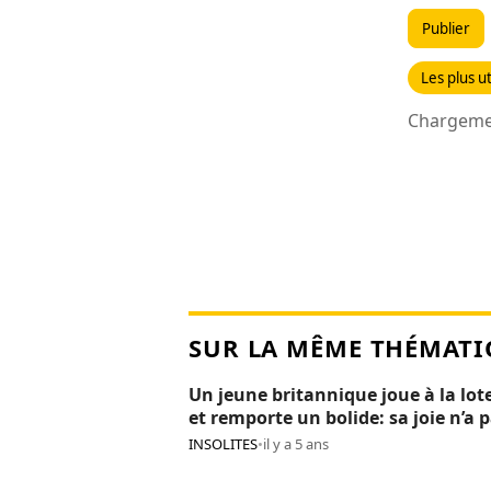
Publier
Les plus ut
Chargemen
SUR LA MÊME THÉMATI
Un jeune britannique joue à la lot
et remporte un bolide: sa joie n’a 
duré 24H
INSOLITES
•
il y a 5 ans