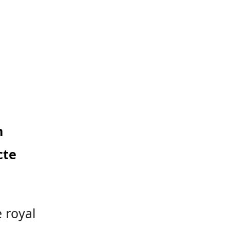
n
cte
e royal