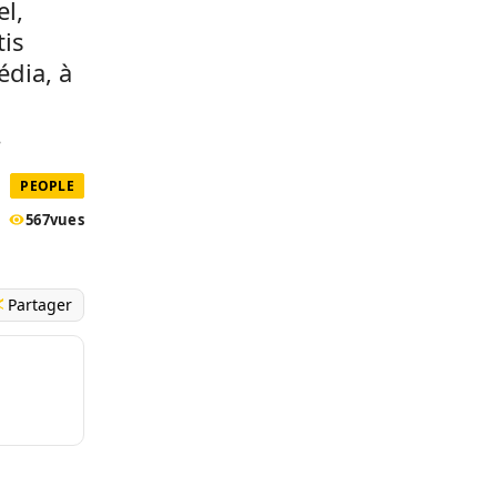
l,
tis
édia, à
.
PEOPLE
567
vues
Partager