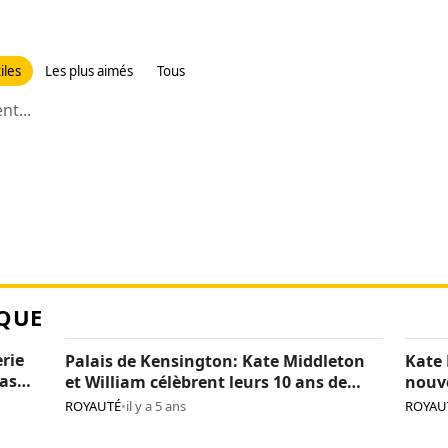
iles
Les plus aimés
Tous
t...
QUE
erie
Palais de Kensington: Kate Middleton
Kate 
pas
et William célèbrent leurs 10 ans de
nouv
mariage (photos)
(phot
ROYAUTÉ
•
il y a 5 ans
ROYAU