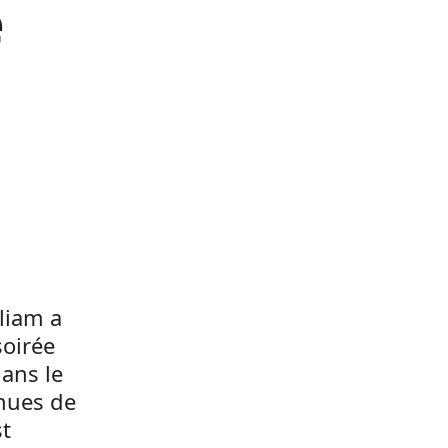
e
liam a
soirée
 ans le
enues de
st