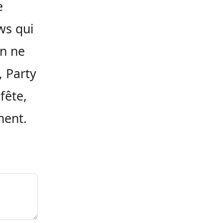
e
ws qui
on ne
, Party
fête,
ment.