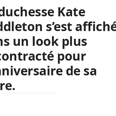
duchesse Kate
dleton s’est affich
s un look plus
contracté pour
nniversaire de sa
re.