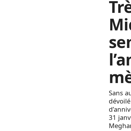
Tr
Mi
se
l’a
mè
Sans au
dévoilé
d’anniv
31 janv
Meghan