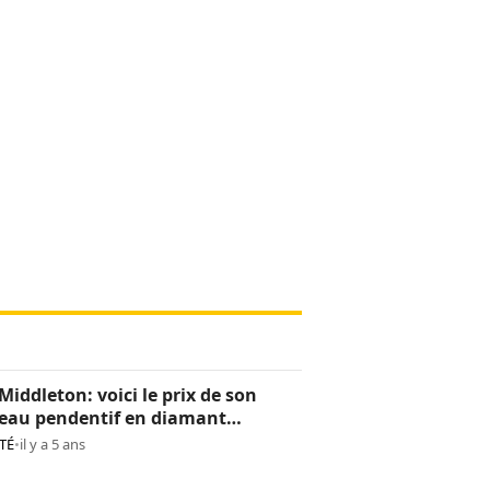
Middleton: voici le prix de son
eau pendentif en diamant
os)
TÉ
•
il y a 5 ans