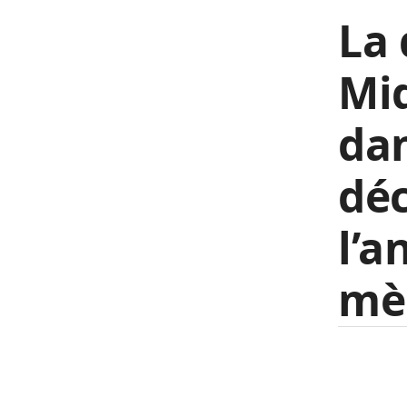
La 
Mid
dan
dé
l’a
mè