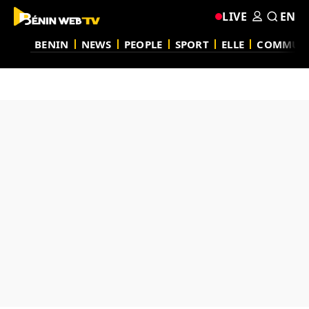
LIVE
EN
BENIN
NEWS
PEOPLE
SPORT
ELLE
COMMUN