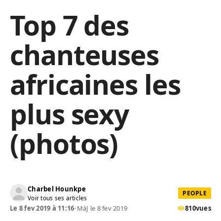
Top 7 des
chanteuses
africaines les
plus sexy
(photos)
Charbel Hounkpe
PEOPLE
Voir tous ses articles
Le 8 fev 2019 à 11:16
•
MàJ le 8 fev 2019
810
vues