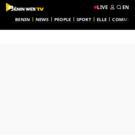
LIVE
EN
BENIN
NEWS
PEOPLE
SPORT
ELLE
COMMUN