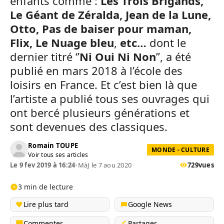
enfants comme :
Les Trois Brigands,
Le Géant de Zéralda, Jean de la Lune,
Otto, Pas de baiser pour maman,
Flix, Le Nuage bleu
,
etc…
dont le
dernier titré ‘’
Ni Oui Ni Non
’’, a été
publié en mars 2018 à l’école des
loisirs en France. Et c’est bien là que
l’artiste a publié tous ses ouvrages qui
ont bercé plusieurs générations et
sont devenues des classiques.
Romain TOUPE
MONDE - CULTURE
Voir tous ses articles
Le 9 fev 2019 à 16:24
•
MàJ le 7 aou 2020
729
vues
3 min de lecture
Lire plus tard
Google News
Commenter
Partager