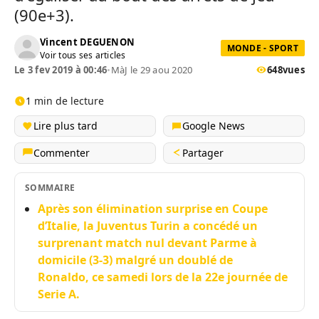
(90e+3).
Vincent DEGUENON
MONDE - SPORT
Voir tous ses articles
Le 3 fev 2019 à 00:46
•
MàJ le 29 aou 2020
648
vues
1 min de lecture
Lire plus tard
Google News
Commenter
Partager
SOMMAIRE
Après son élimination surprise en Coupe
d’Italie, la Juventus Turin a concédé un
surprenant match nul devant Parme à
domicile (3-3) malgré un doublé de
Ronaldo, ce samedi lors de la 22e journée de
Serie A.