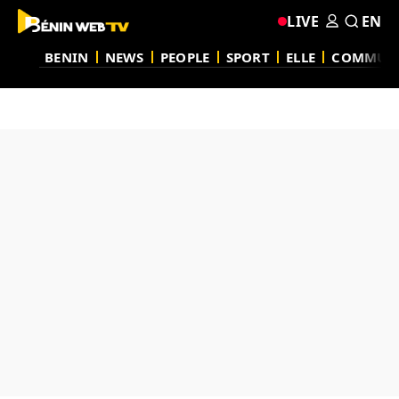
LIVE
EN
BENIN
NEWS
PEOPLE
SPORT
ELLE
COMMUN