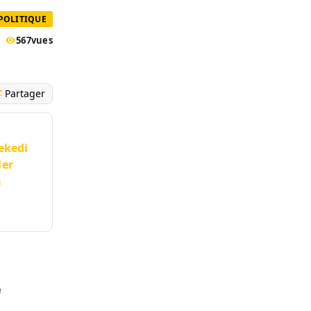
POLITIQUE
567
vues
Partager
sekedi
1er
a
r