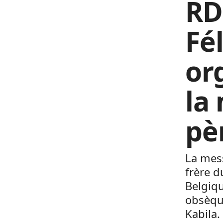
RD
Fé
or
la
pè
La mes
frère d
Belgiqu
obsèque
Kabila.