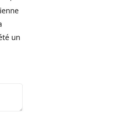
tienne
a
été un