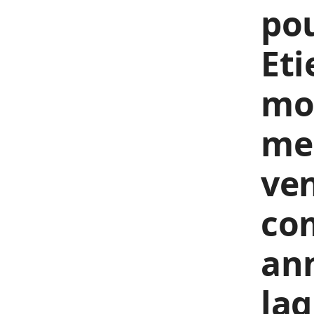
pou
Eti
mor
mes
ven
co
ann
laq