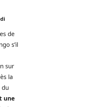
edi
ues de
go s’il
n sur
ès la
e du
t une