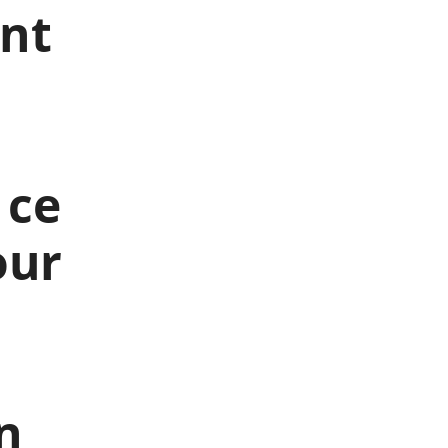
ant
 ce
our
n