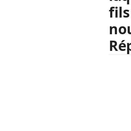
fil
nou
Ré