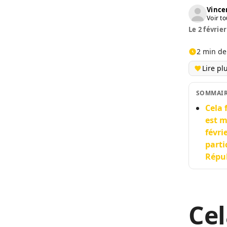
Vinc
Voir to
Le 2 février
2 min de
Lire pl
SOMMAI
Cela 
est m
févri
parti
Répu
Cel