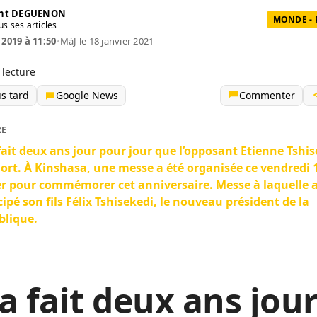
ent DEGUENON
MONDE - 
us ses articles
 2019 à 11:50
•
MàJ le 18 janvier 2021
 lecture
us tard
Google News
Commenter
RE
fait deux ans jour pour jour que l’opposant Etienne Tshi
ort. À Kinshasa, une messe a été organisée ce vendredi 
er pour commémorer cet anniversaire. Messe à laquelle 
cipé son fils Félix Tshisekedi, le nouveau président de la
blique.
a fait deux ans jou