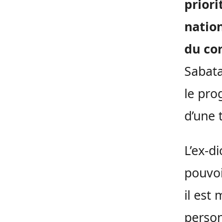
priori
nation
du co
Sabata
le pro
d’une 
L’ex-d
pouvoi
il est
person