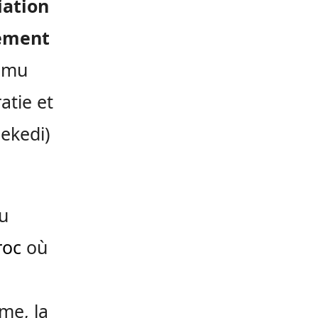
iation
iement
fumu
atie et
sekedi)
au
roc
où
me, la