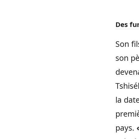
Des fun
Son fi
son pè
devena
Tshisé
la dat
premiè
pays.