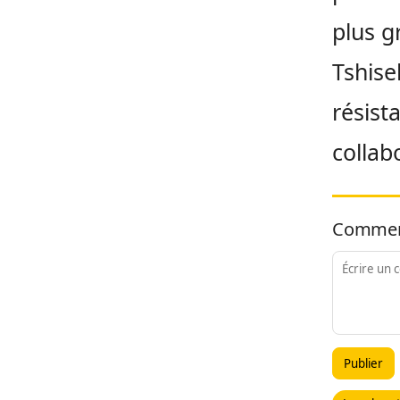
plus g
Tshise
résist
collab
Commen
Publier