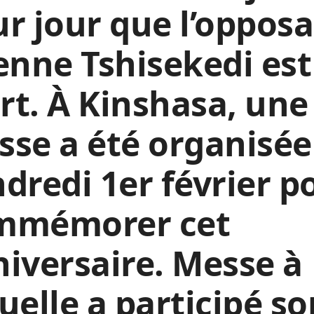
r jour que l’oppos
enne Tshisekedi est
t. À Kinshasa, une
se a été organisée
dredi 1er février p
mmémorer cet
iversaire. Messe à
uelle a participé so