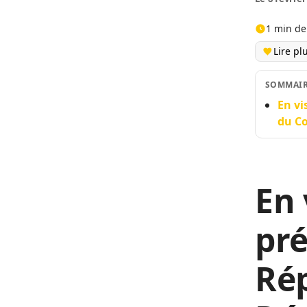
1 min de
Lire pl
SOMMAI
En vi
du Co
En 
pré
Ré