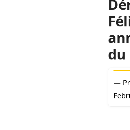
Dé
Fél
ann
du 
— Pr
Febr