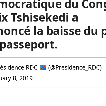
mocratique du Con
ix Tshisekedi a
oncé la baisse du p
passeport.
ésidence RDC 🇨🇩 (@Presidence_RDC)
uary 8, 2019