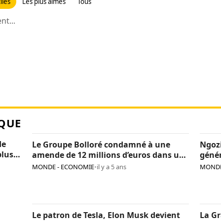
iles
Les plus aimés
Tous
t...
QUE
de
Le Groupe Bolloré condamné à une
Ngozi
plus
amende de 12 millions d’euros dans une
génér
affaire de corruption en Afrique
plein
MONDE - ECONOMIE
•
il y a 5 ans
MONDE
Le patron de Tesla, Elon Musk devient
La Gr