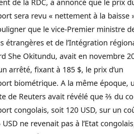
ent de la RDC, a annoncé que le prix d
ort sera revu « nettement à la baisse ».
ouligner que le vice-Premier ministre d
es étrangères et de l’Intégration région
d She Okitundu, avait en novembre 2
n arrêté, fixant à 185 $, le prix d’un
ort biométrique. A la même époque, 
e de Reuters avait révélé que ⅔ du co
ort congolais, soit 120 USD, sur un coû
 USD ne revenait pas à l’Etat congolais