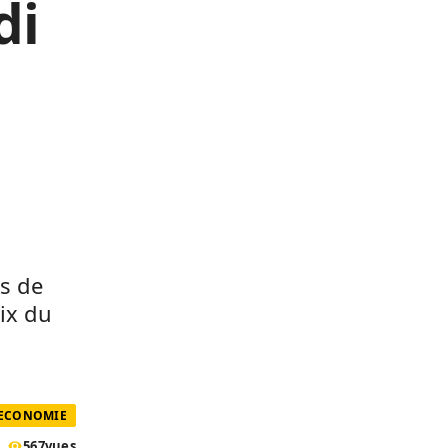
di
is de
rix du
 ECONOMIE
567
vues