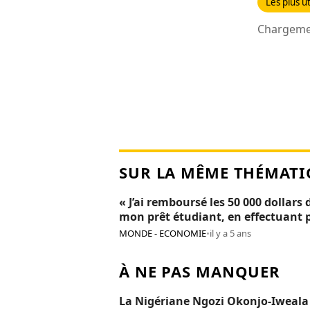
Les plus ut
Chargemen
SUR LA MÊME THÉMATI
« J’ai remboursé les 50 000 dollars 
mon prêt étudiant, en effectuant 
de 300 petits boulots »
MONDE - ECONOMIE
•
il y a 5 ans
À NE PAS MANQUER
La Nigériane Ngozi Okonjo-Iweala