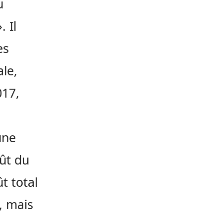
u
 Il
es
ale,
017,
une
ût du
t total
, mais