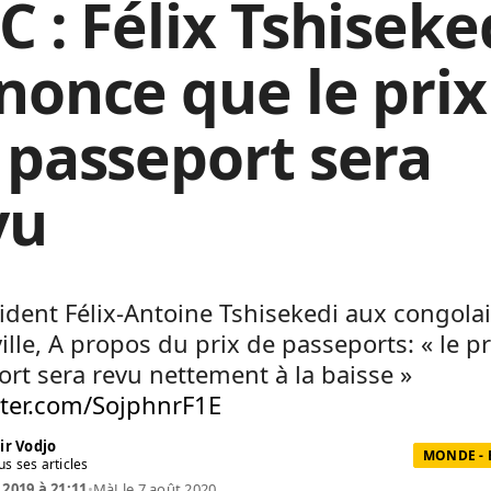
C : Félix Tshiseke
nonce que le prix
 passeport sera
vu
ident Félix-Antoine Tshisekedi aux congola
ille, A propos du prix de passeports: « le p
rt sera revu nettement à la baisse »
tter.com/SojphnrF1E
ir Vodjo
MONDE -
us ses articles
 2019 à 21:11
•
MàJ le 7 août 2020