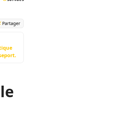
Partager
tique
seport.
 le