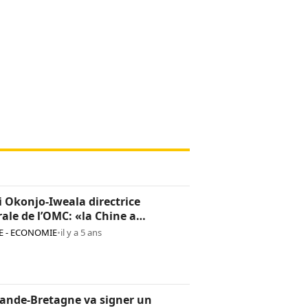
 Okonjo-Iweala directrice
ale de l’OMC: «la Chine a
ement confiance en elle»
 - ECONOMIE
•
il y a 5 ans
ande-Bretagne va signer un