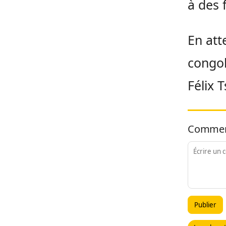
à des 
En att
congol
Félix 
Commen
Publier