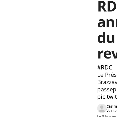
RD
an
du
re
#RDC
Le Prés
Brazzav
passepo
pic.twi
Casim
Voir to
Le 8 février