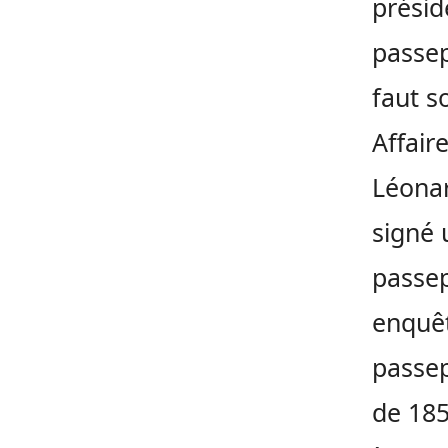
présid
passep
faut s
Affair
Léonar
signé u
passep
enquêt
passep
de 185