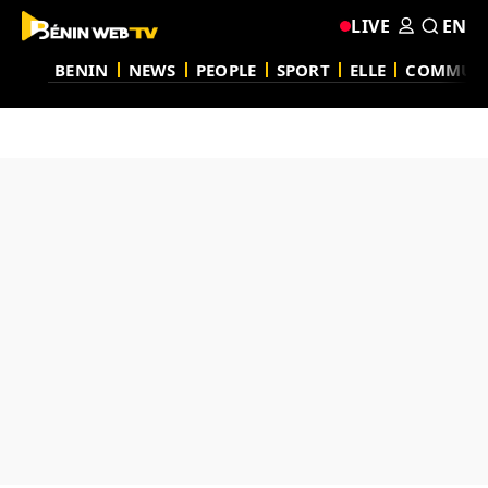
LIVE
EN
BENIN
NEWS
PEOPLE
SPORT
ELLE
COMMUN