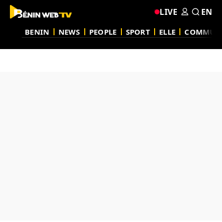
LIVE
EN
BENIN
NEWS
PEOPLE
SPORT
ELLE
COMMUN