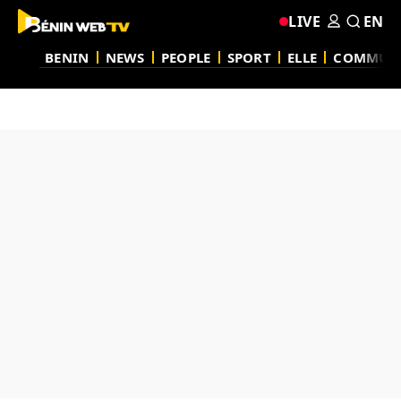
LIVE
EN
BENIN
NEWS
PEOPLE
SPORT
ELLE
COMMUN