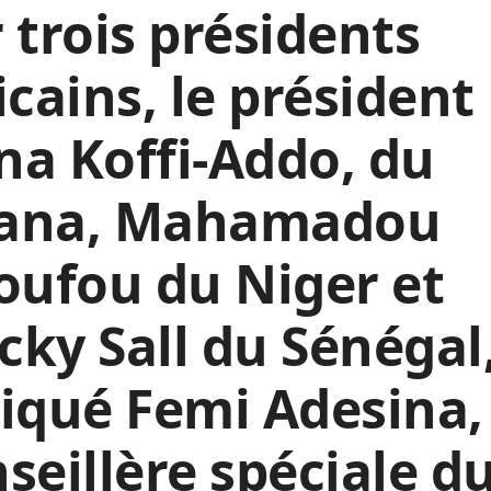
 trois présidents
icains, le président
a Koffi-Addo, du
ana, Mahamadou
oufou du Niger et
ky Sall du Sénégal,
iqué Femi Adesina,
seillère spéciale d