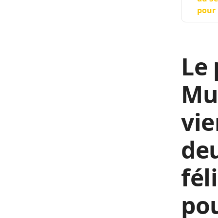
pour 
Le 
Mu
vie
de
fél
po