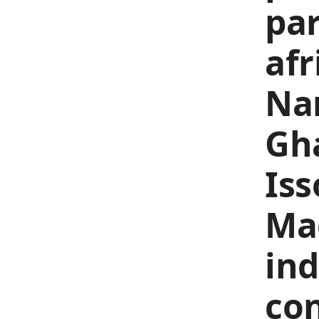
par
afr
Nan
Gh
Iss
Mac
ind
con