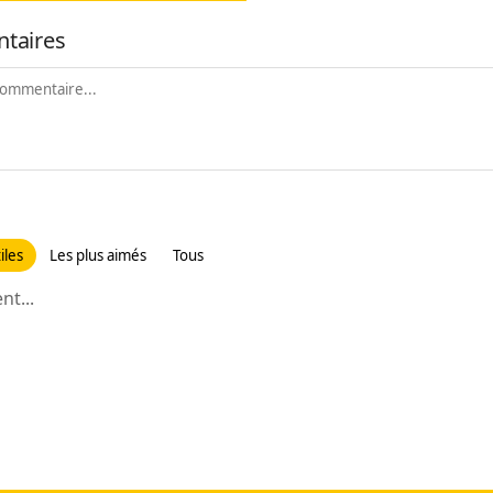
taires
iles
Les plus aimés
Tous
t...