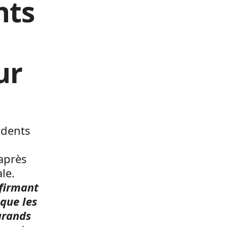
nts
ur
idents
 après
le.
ffirmant
 que les
grands