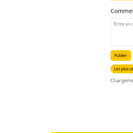
Commen
Publier
Les plus ut
Chargemen