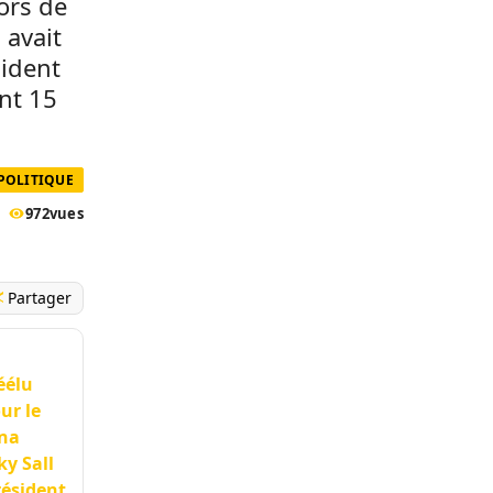
lors de
 avait
sident
nt 15
POLITIQUE
972
vues
Partager
éélu
ur le
ana
y Sall
résident