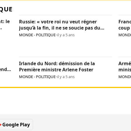
QUE
t: le
Russie: « votre roi nu veut régner
Franc
jusqu’à la fin, il ne se soucie pas du
coup 
pays », Navalny critique encore Poutine
sanc
MONDE - POLITIQUE
•
il y a 5 ans
MONDE
Irlande du Nord: démission de la
Armé
endre
Première ministre Arlene Foster
minis
MONDE - POLITIQUE
•
il y a 5 ans
MONDE
Google Play