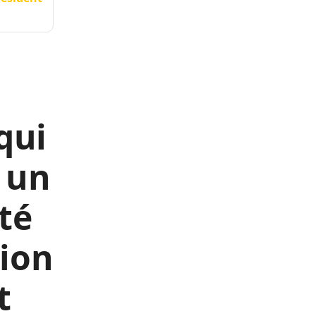
qui
r un
té
tion
t