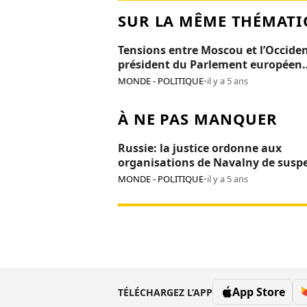
SUR LA MÊME THÉMATI
Tensions entre Moscou et l’Occiden
président du Parlement européen
persona non grata en Russie
MONDE - POLITIQUE
•
il y a 5 ans
À NE PAS MANQUER
Russie: la justice ordonne aux
organisations de Navalny de susp
leurs activités
MONDE - POLITIQUE
•
il y a 5 ans
App Store
TÉLÉCHARGEZ L’APP