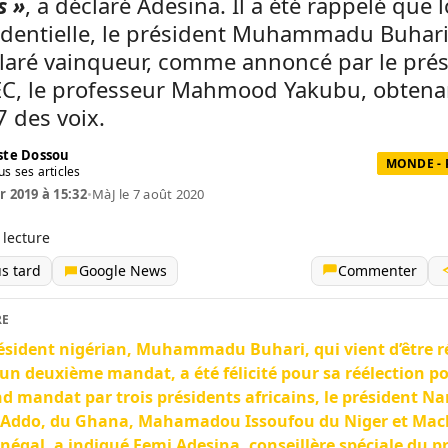
s »
, a déclaré Adesina. Il a été rappelé que 
identielle, le président Muhammadu Buhari
claré vainqueur, comme annoncé par le pré
NEC, le professeur Mahmood Yakubu, obtena
 des voix.
te Dossou
MONDE - 
us ses articles
r 2019 à 15:32
•
MàJ le 7 août 2020
 lecture
us tard
Google News
Commenter
RE
ésident nigérian, Muhammadu Buhari, qui vient d’être r
un deuxième mandat, a été félicité pour sa réélection po
d mandat par trois présidents africains, le président N
-Addo, du Ghana, Mahamadou Issoufou du Niger et Mack
négal, a indiqué Femi Adesina, conseillère spéciale du p