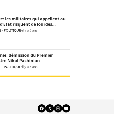
e: les militaires qui appellent au
d’Etat risquent de lourdes
tions
 - POLITIQUE
•
il y a 5 ans
nie: démission du Premier
tre Nikol Pachinian
 - POLITIQUE
•
il y a 5 ans