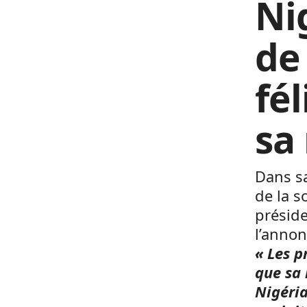
Ni
de
fé
sa
Dans sa
de la s
préside
l’annon
« Les p
que sa 
Nigéria