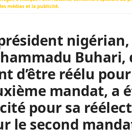
les médias et la publicité.
président nigérian,
hammadu Buhari, 
nt d’être réélu pou
uxième mandat, a é
icité pour sa réélec
ur le second manda