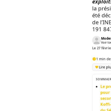
exploit
la prés
été dé
de l’I
191 847
Modes
Voir to
Le 27 févrie
1 min de
Lire pl
SOMMAI
Le pr
pour 
secon
Koffi
du Sé