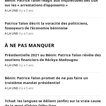
Bénin: Patrice Talon réagit aux inquiétudes des USA
sur les « arrestations d’opposants »
A LA UNE
•
il y a 5 ans
Patrice Talon décrit la voracité des politiciens,
fossoyeurs de l’économie béninoise
A LA UNE
•
il y a 5 ans
À NE PAS MANQUER
Présidentielle 2021 au Bénin: Patrice Talon révèle des
soutiens financiers de Réckya Madougou
A LA UNE
•
il y a 5 ans
Bénin: Patrice Talon promet de ne pas faire un
troisième mandat présidentiel
A LA UNE
•
il y a 5 ans
Tchad: les langues se délient (enfin) sur la vraie cause
de la mort d’Idriss Déby Itno