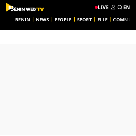
LIVE
EN
BENIN
NEWS
PEOPLE
SPORT
ELLE
COMMUN