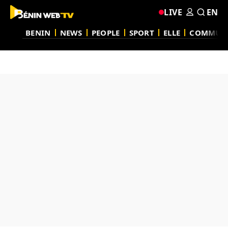
LIVE
EN
BENIN
NEWS
PEOPLE
SPORT
ELLE
COMMUN