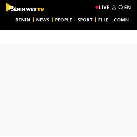
LIVE
EN
BENIN
NEWS
PEOPLE
SPORT
ELLE
COMMUN