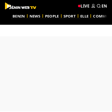
LIVE
EN
BENIN
NEWS
PEOPLE
SPORT
ELLE
COMMUN