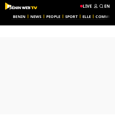
LIVE
EN
BENIN
NEWS
PEOPLE
SPORT
ELLE
COMMUN