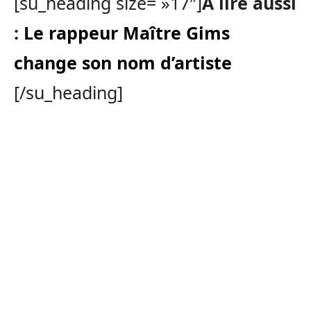
[su_heading size= »17″]
A lire aussi
:
Le rappeur Maître Gims
change son nom d’artiste
[/su_heading]