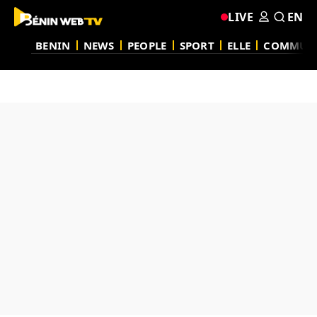
LIVE
EN
BENIN
NEWS
PEOPLE
SPORT
ELLE
COMMUN