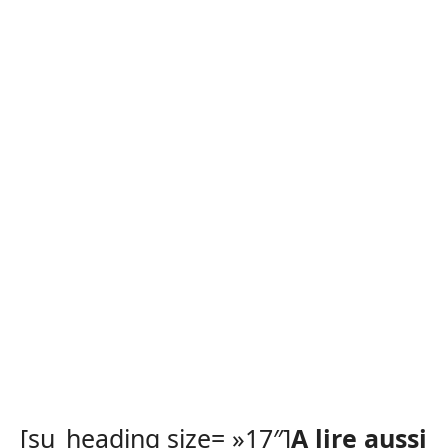
[su_heading size= »17″]
A lire aussi