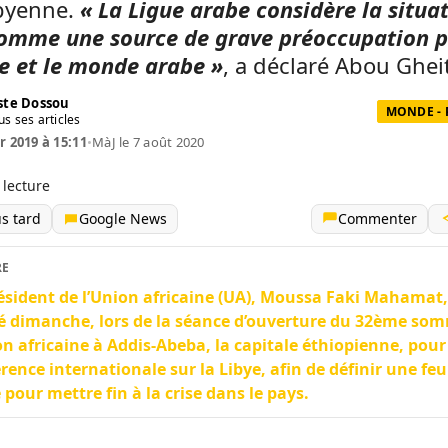
ibyenne.
« La Ligue arabe considère la situa
comme une source de grave préoccupation 
ue et le monde arabe »
, a déclaré Abou Gheit
te Dossou
MONDE - 
us ses articles
r 2019 à 15:11
•
MàJ le 7 août 2020
 lecture
us tard
Google News
Commenter
RE
ésident de l’Union africaine (UA), Moussa Faki Mahamat,
é dimanche, lors de la séance d’ouverture du 32ème so
on africaine à Addis-Abeba, la capitale éthiopienne, pou
rence internationale sur la Libye, afin de définir une feui
 pour mettre fin à la crise dans le pays.