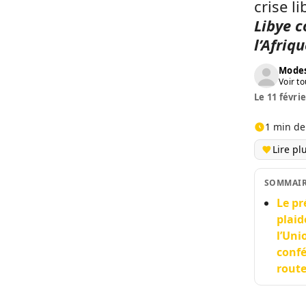
crise l
Libye 
l’Afriq
Modes
Voir to
Le 11 févrie
1 min de
Lire pl
SOMMAI
Le pr
plaid
l’Uni
confé
route