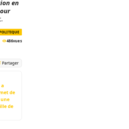
tion en
pour
.
POLITIQUE
486
vues
Partager
 a
mmet de
r une
lle de