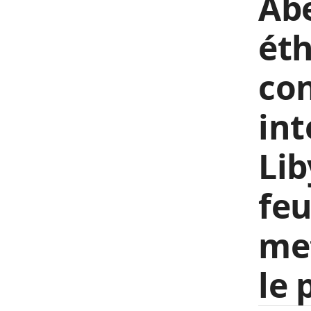
Abe
éth
co
int
Lib
feu
met
le 