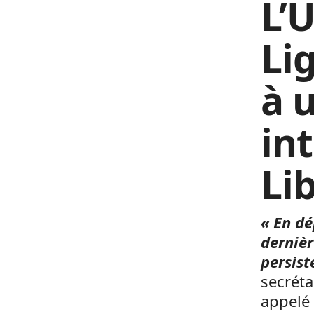
L’U
Li
à 
in
Li
« En dé
dernièr
persist
secréta
appelé 