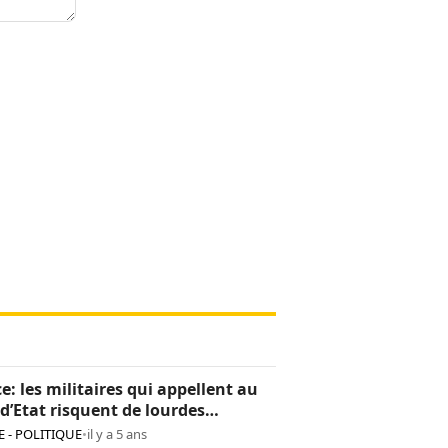
e: les militaires qui appellent au
d’Etat risquent de lourdes
tions
 - POLITIQUE
•
il y a 5 ans