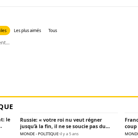
iles
Les plus aimés
Tous
t...
QUE
t: le
Russie: « votre roi nu veut régner
Franc
jusqu’à la fin, il ne se soucie pas du
coup 
pays », Navalny critique encore Poutine
sanc
MONDE - POLITIQUE
•
il y a 5 ans
MONDE