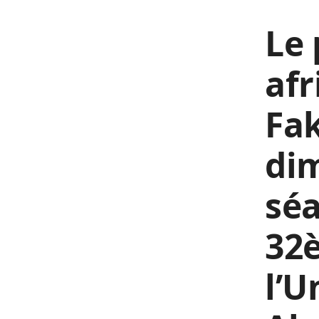
Le 
afr
Fak
dim
séa
32
l’U