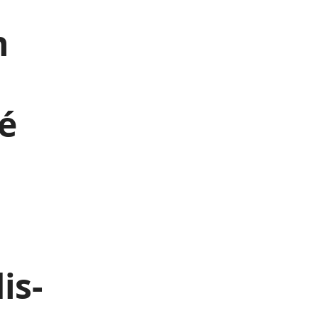
n
a
é
is-