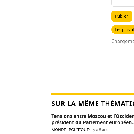
Publier
Les plus ut
Chargemen
SUR LA MÊME THÉMATI
Tensions entre Moscou et l’Occiden
président du Parlement européen
persona non grata en Russie
MONDE - POLITIQUE
•
il y a 5 ans