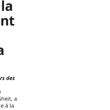
 la
ent
a
rs des
e
heit, a
e à la