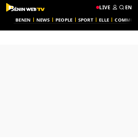
LIVE
EN
BENIN
NEWS
PEOPLE
SPORT
ELLE
COMMUN