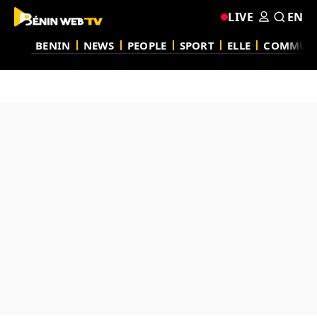
LIVE
EN
BENIN
NEWS
PEOPLE
SPORT
ELLE
COMMUN