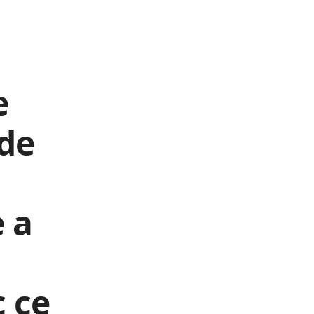
e
 de
 a
c ce