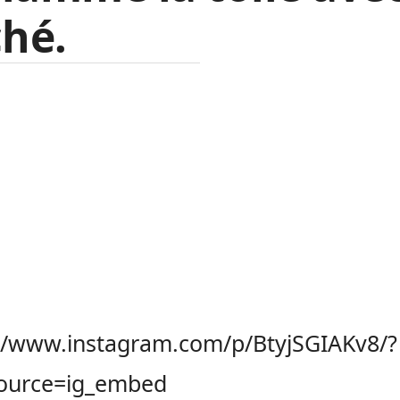
ché.
://www.instagram.com/p/BtyjSGIAKv8/?
ource=ig_embed