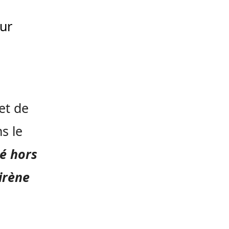
ur
jet de
s le
é hors
irène