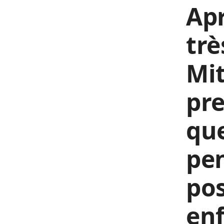
Ap
trè
Mit
pre
que
pen
pos
enf