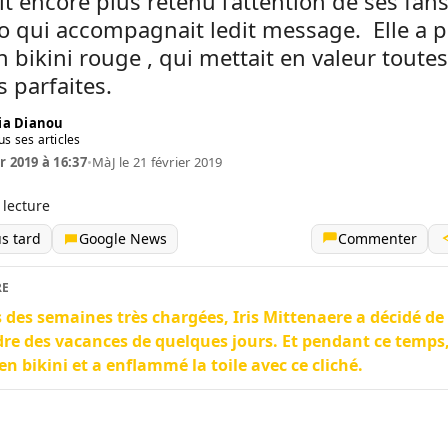
it encore plus retenu l’attention de ses fans
o qui accompagnait ledit message. Elle a 
 bikini rouge , qui mettait en valeur toutes
 parfaites.
ia Dianou
us ses articles
r 2019 à 16:37
•
MàJ le 21 février 2019
 lecture
us tard
Google News
Commenter
RE
 des semaines très chargées, Iris Mittenaere a décidé de
re des vacances de quelques jours. Et pendant ce temps, 
en bikini et a enflammé la toile avec ce cliché.