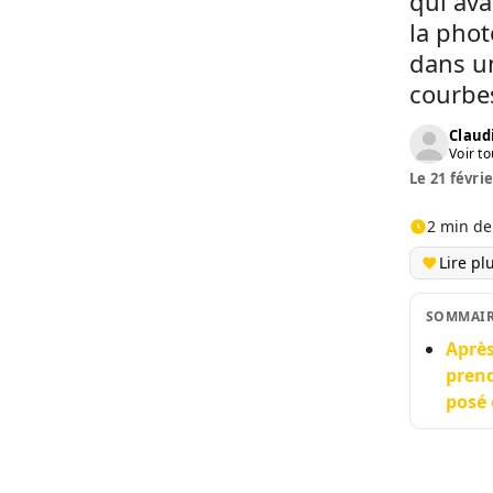
qui ava
la phot
dans un
courbes
Claud
Voir to
Le 21 févrie
2 min de
Lire pl
SOMMAI
Après
prend
posé 