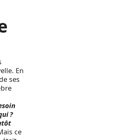
e
s
elle. En
 de ses
èbre
besoin
ui ?
utôt
 Mais ce