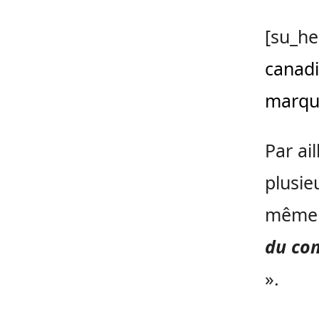
[su_he
canad
marque
Par ai
plusie
même 
du c
».