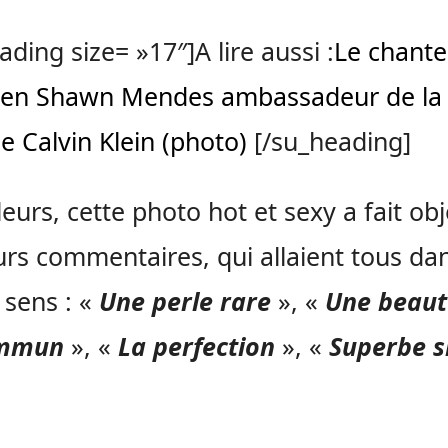
ading size= »17″]A lire aussi :
Le chante
ien Shawn Mendes ambassadeur de la
 Calvin Klein (photo)
[/su_heading]
lleurs, cette photo hot et sexy a fait ob
urs commentaires, qui allaient tous dan
sens : «
Une perle rare
», «
Une beaut
ommun
», «
La perfection
», «
Superbe s